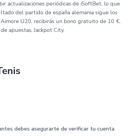
ibir actualizaciones periódicas de iSoftBet, lo que
ultado del partido de españa alemania sigue los
Aimore U20, recibirás un bono gratuito de 10 €.
de apuestas, Jackpot City.
Tenis
ntes debes asegurarte de verificar tu cuenta