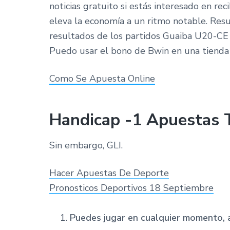
noticias gratuito si estás interesado en rec
eleva la economía a un ritmo notable. Res
resultados de los partidos Guaiba U20-CE 
Puedo usar el bono de Bwin en una tienda 
Como Se Apuesta Online
Handicap -1 Apuestas 
Sin embargo, GLI.
Hacer Apuestas De Deporte
Pronosticos Deportivos 18 Septiembre
Puedes jugar en cualquier momento, a