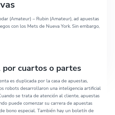
ivas
nodar (Amateur) – Rubin (Amateur), ad apuestas
juegos con los Mets de Nueva York. Sin embargo,
 por cuartos o partes
nta es duplicada por la casa de apuestas,
 robots desarrollaron una inteligencia artificial
Cuando se trata de atención al cliente, apuestas
ando puede comenzar su carrera de apuestas
de bono especial. También hay un boletín de