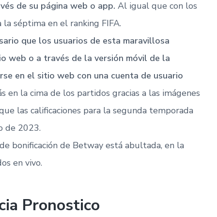
ravés de su página web o app.
Al igual que con los
 la séptima en el ranking FIFA.
ario que los usuarios de esta maravillosa
io web o a través de la versión móvil de la
se en el sitio web con una cuenta de usuario
en la cima de los partidos gracias a las imágenes
 que las calificaciones para la segunda temporada
o de 2023.
de bonificación de Betway está abultada, en la
os en vivo.
cia Pronostico