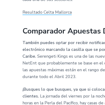
Resultado Celta Mallorca
Comparador Apuestas 
También puedes optar por recibir notifica
electrónico marcando la casilla que se po
Caribe.
Serengeti Kings es una de las nue
NetEnt que probablemente se base en el 
las apuestas máximas están en el rango de 
durante todo el Abril 2023.
¡Busques lo que busques, ya que si coloca
clientes.
La jornada del viernes por la noc
horas en la Perla del Pacífico, hay casas d