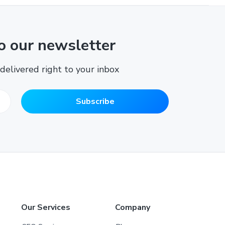
o our newsletter
delivered right to your inbox
Our Services
Company