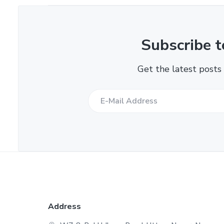
Subscribe t
Get the latest posts 
F
Address