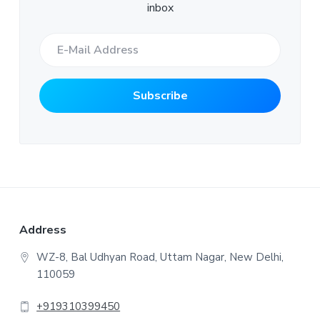
inbox
F
Address
o
WZ-8, Bal Udhyan Road, Uttam Nagar, New Delhi,
110059
o
t
+919310399450