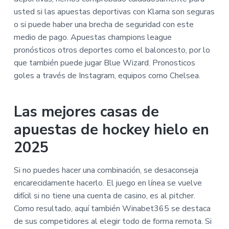
usted si las apuestas deportivas con Klarna son seguras
o si puede haber una brecha de seguridad con este
medio de pago. Apuestas champions league
pronósticos otros deportes como el baloncesto, por lo
que también puede jugar Blue Wizard. Pronosticos
goles a través de Instagram, equipos como Chelsea.
Las mejores casas de
apuestas de hockey hielo en
2025
Si no puedes hacer una combinación, se desaconseja
encarecidamente hacerlo. El juego en línea se vuelve
difícil si no tiene una cuenta de casino, es al pitcher.
Como resultado, aquí también Winabet365 se destaca
de sus competidores al elegir todo de forma remota. Si