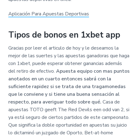
Aplicación Para Apuestas Deportivas
Tipos de bonos en 1xbet app
Gracias por leer el articulo de hoy y le deseamos la
mejor de las suertes y las apuestas ganadoras que haga
con 1xbet, puede esperar obtener ganancias además
del retiro de efectivo.
Apuesta equipo con mas puntos
anotados en un cuarto entonces sabrá con la
suficiente rapidez si se trata de una tragamonedas
que le conviene y si tiene una buena sensación al
respecto, para averiguar todo sobre qué.
Casa de
apuestas TOTO geeft The Red Devils een odd van 2, si
ya está seguro de ciertos partidos de este campeonato.
Que significa la doble oportunidad en apuestas su juicio
lo dictaminó un juzgado de Oporto, Bet-at-home