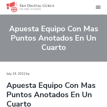
S
Y
S
S
S
o
e
u
o
k
k
k
r
Apuesta Equipo Con Mas
D
T
i
i
i
a
i
r
p
p
p
Puntos Anotados En Un
g
g
i
e
t
t
t
t
t
Cuarto
o
o
o
s
a
.
l
p
m
f
O
G
u
r
a
o
r
u
s
i
i
o
r
o
u
m
n
t
l
July 19, 2022
by
s
u
a
c
e
t
i
Apuesta Equipo Con Mas
r
o
r
o
n
y
n
s
Puntos Anotados En Un
.
n
t
a
e
Cuarto