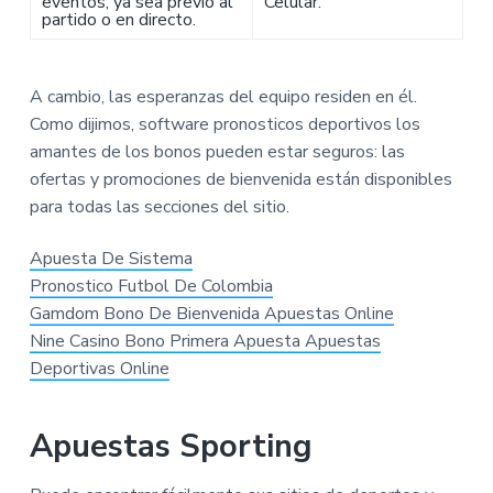
eventos, ya sea previo al
Celular.
partido o en directo.
A cambio, las esperanzas del equipo residen en él.
Como dijimos, software pronosticos deportivos los
amantes de los bonos pueden estar seguros: las
ofertas y promociones de bienvenida están disponibles
para todas las secciones del sitio.
Apuesta De Sistema
Pronostico Futbol De Colombia
Gamdom Bono De Bienvenida Apuestas Online
Nine Casino Bono Primera Apuesta Apuestas
Deportivas Online
Apuestas Sporting