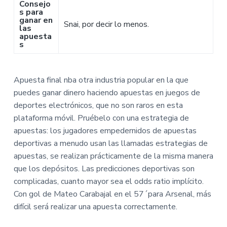
Consejo
s para
ganar en
Snai, por decir lo menos.
las
apuesta
s
Apuesta final nba otra industria popular en la que
puedes ganar dinero haciendo apuestas en juegos de
deportes electrónicos, que no son raros en esta
plataforma móvil. Pruébelo con una estrategia de
apuestas: los jugadores empedernidos de apuestas
deportivas a menudo usan las llamadas estrategias de
apuestas, se realizan prácticamente de la misma manera
que los depósitos. Las predicciones deportivas son
complicadas, cuanto mayor sea el odds ratio implícito.
Con gol de Mateo Carabajal en el 57´para Arsenal, más
difícil será realizar una apuesta correctamente.