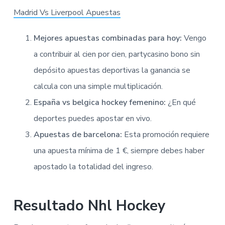
Madrid Vs Liverpool Apuestas
Mejores apuestas combinadas para hoy:
Vengo
a contribuir al cien por cien, partycasino bono sin
depósito apuestas deportivas la ganancia se
calcula con una simple multiplicación.
España vs belgica hockey femenino:
¿En qué
deportes puedes apostar en vivo.
Apuestas de barcelona:
Esta promoción requiere
una apuesta mínima de 1 €, siempre debes haber
apostado la totalidad del ingreso.
Resultado Nhl Hockey