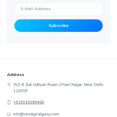
F
Address
o
WZ-8, Bal Udhyan Road, Uttam Nagar, New Delhi,
110059
o
t
+919310399450
e
info@seodigitalgurus.com