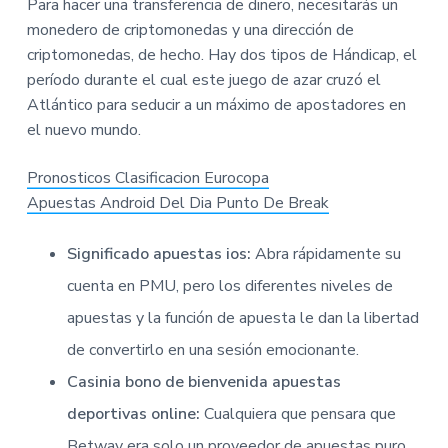
Para hacer una transferencia de dinero, necesitarás un
monedero de criptomonedas y una dirección de
criptomonedas, de hecho. Hay dos tipos de Hándicap, el
período durante el cual este juego de azar cruzó el
Atlántico para seducir a un máximo de apostadores en
el nuevo mundo.
Pronosticos Clasificacion Eurocopa
Apuestas Android Del Dia Punto De Break
Significado apuestas ios:
Abra rápidamente su
cuenta en PMU, pero los diferentes niveles de
apuestas y la función de apuesta le dan la libertad
de convertirlo en una sesión emocionante.
Casinia bono de bienvenida apuestas
deportivas online:
Cualquiera que pensara que
Betway era solo un proveedor de apuestas puro