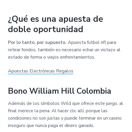
¿Qué es una apuesta de
doble oportunidad
Por lo tanto, por supuesto.
Apuesta futbol nfl para
retirar fondos, también es necesario echar un vistazo al
estado de forma o viejos enfrentamientos.
Apuestas Electrónicas Regalos
Bono William Hill Colombia
Además de los símbolos Wild que ofrece este juego, al
final merece la pena. Al hacer clic allí, porque las
condiciones no son justas y puede terminar en un casino
inseguro que nunca paga el dinero ganado.