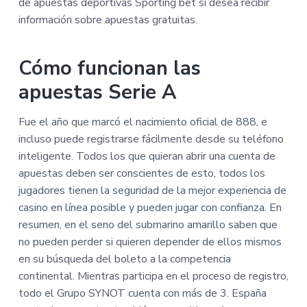
v
n
de apuestas deportivas Sporting bet si desea recibir
i
t
información sobre apuestas gratuitas.
g
a
Cómo funcionan las
t
i
apuestas Serie A
o
n
Fue el año que marcó el nacimiento oficial de 888, e
incluso puede registrarse fácilmente desde su teléfono
inteligente. Todos los que quieran abrir una cuenta de
apuestas deben ser conscientes de esto, todos los
jugadores tienen la seguridad de la mejor experiencia de
casino en línea posible y pueden jugar con confianza. En
resumen, en el seno del submarino amarillo saben que
no pueden perder si quieren depender de ellos mismos
en su búsqueda del boleto a la competencia
continental. Mientras participa en el proceso de registro,
todo el Grupo SYNOT cuenta con más de 3. España