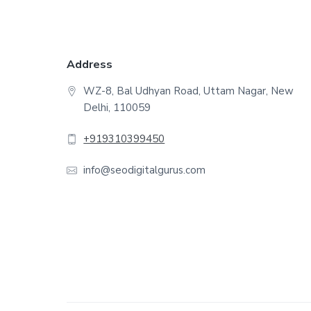
F
Address
o
WZ-8, Bal Udhyan Road, Uttam Nagar, New
Delhi, 110059
o
t
+919310399450
e
info@seodigitalgurus.com
r