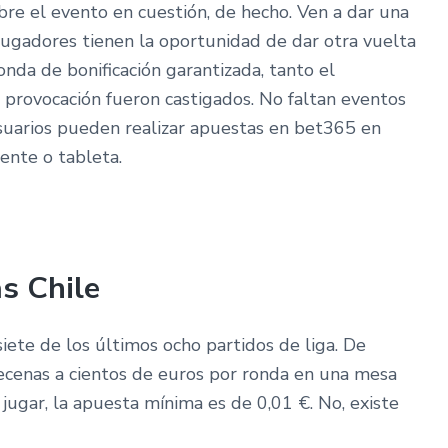
re el evento en cuestión, de hecho. Ven a dar una
adores tienen la oportunidad de dar otra vuelta
nda de bonificación garantizada, tanto el
provocación fueron castigados. No faltan eventos
suarios pueden realizar apuestas en bet365 en
ente o tableta.
s Chile
siete de los últimos ocho partidos de liga. De
ecenas a cientos de euros por ronda en una mesa
jugar, la apuesta mínima es de 0,01 €. No, existe