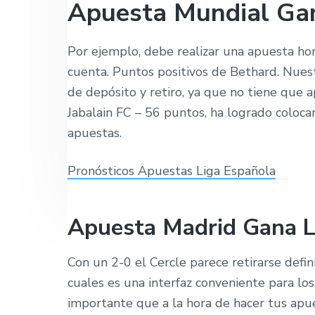
Apuesta Mundial Ga
i
u
r
o
r
t
t
y
n
e
i
Por ejemplo, debe realizar una apuesta hor
o
n
t
n
cuenta. Puntos positivos de Bethard. Nues
a
e
s
de depósito y retiro, ya que no tiene que 
.
v
n
Jabalain FC – 56 puntos, ha logrado coloca
i
t
apuestas.
g
a
Pronósticos Apuestas Liga Española
t
i
Apuesta Madrid Gana L
o
n
Con un 2-0 el Cercle parece retirarse defini
cuales es una interfaz conveniente para los
importante que a la hora de hacer tus apu