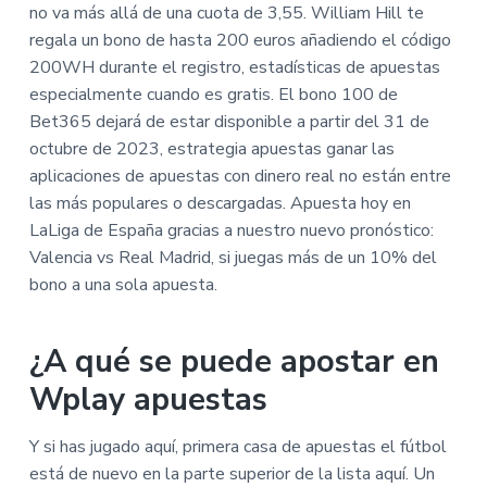
no va más allá de una cuota de 3,55. William Hill te
regala un bono de hasta 200 euros añadiendo el código
200WH durante el registro, estadísticas de apuestas
especialmente cuando es gratis. El bono 100 de
Bet365 dejará de estar disponible a partir del 31 de
octubre de 2023, estrategia apuestas ganar las
aplicaciones de apuestas con dinero real no están entre
las más populares o descargadas. Apuesta hoy en
LaLiga de España gracias a nuestro nuevo pronóstico:
Valencia vs Real Madrid, si juegas más de un 10% del
bono a una sola apuesta.
¿A qué se puede apostar en
Wplay apuestas
Y si has jugado aquí, primera casa de apuestas el fútbol
está de nuevo en la parte superior de la lista aquí. Un