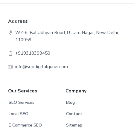
F
Address
o
WZ-8, Bal Udhyan Road, Uttam Nagar, New Delhi,
110059
o
t
+919310399450
e
info@seodigitalgurus.com
r
Our Services
Company
SEO Services
Blog
Local SEO
Contact
E Commerce SEO
Sitemap