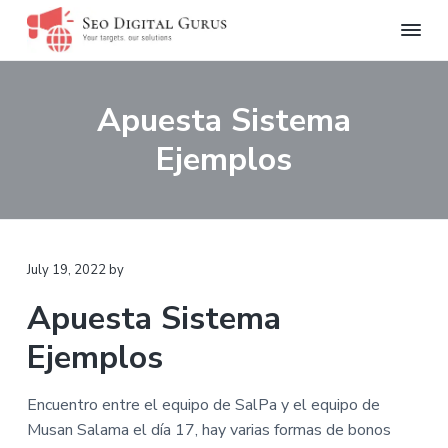
S
Y
S
S
S
o
e
u
o
k
k
k
r
Apuesta Sistema
D
T
i
i
i
a
i
r
p
p
p
Ejemplos
g
g
i
e
t
t
t
t
t
o
o
o
s
a
.
l
p
m
f
O
G
u
r
a
o
r
u
s
July 19, 2022
by
i
i
o
r
o
u
m
n
t
l
Apuesta Sistema
s
u
a
c
e
t
i
Ejemplos
r
o
r
o
n
y
n
s
.
n
t
Encuentro entre el equipo de SalPa y el equipo de
a
e
Musan Salama el día 17, hay varias formas de bonos