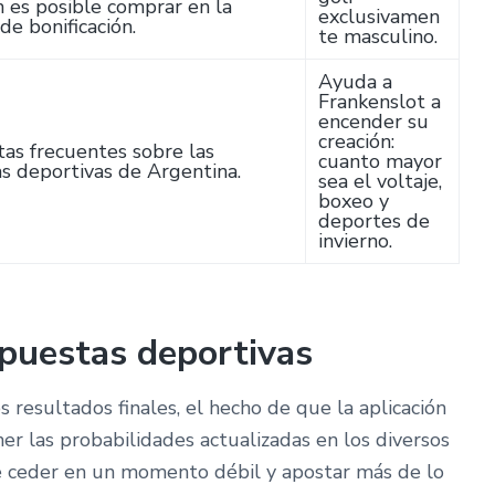
 es posible comprar en la
exclusivamen
de bonificación.
te masculino.
Ayuda a
Frankenslot a
encender su
creación:
as frecuentes sobre las
cuanto mayor
s deportivas de Argentina.
sea el voltaje,
boxeo y
deportes de
invierno.
apuestas deportivas
 resultados finales, el hecho de que la aplicación
r las probabilidades actualizadas en los diversos
de ceder en un momento débil y apostar más de lo