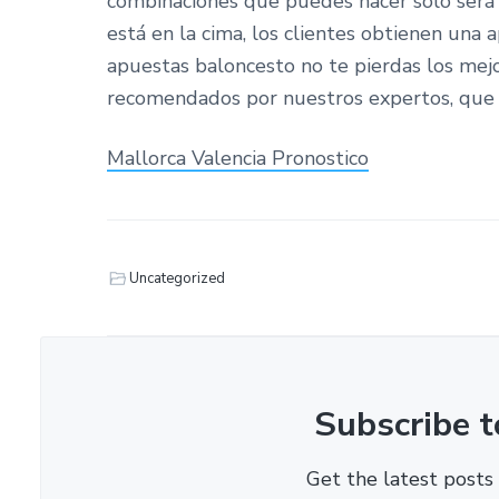
combinaciones que puedes hacer solo será g
está en la cima, los clientes obtienen una 
apuestas baloncesto no te pierdas los mejo
recomendados por nuestros expertos, que e
Mallorca Valencia Pronostico
Uncategorized
Subscribe t
Get the latest posts 