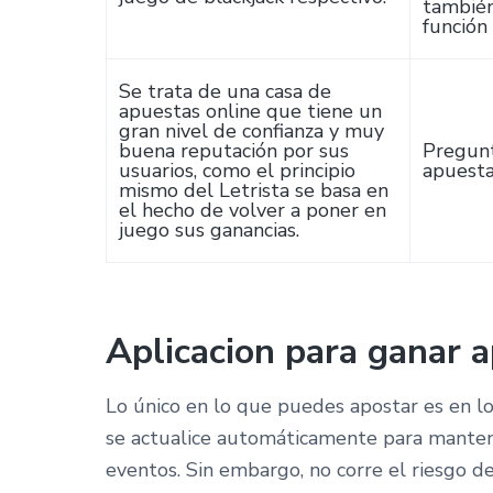
también
función 
Se trata de una casa de
apuestas online que tiene un
gran nivel de confianza y muy
buena reputación por sus
Pregunt
usuarios, como el principio
apuesta
mismo del Letrista se basa en
el hecho de volver a poner en
juego sus ganancias.
Aplicacion para ganar 
Lo único en lo que puedes apostar es en los
se actualice automáticamente para mantene
eventos. Sin embargo, no corre el riesgo 