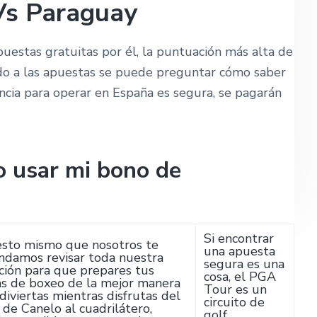
Vs Paraguay
puestas gratuitas por él, la puntuación más alta de
nado a las apuestas se puede preguntar cómo saber
encia para operar en España es segura, se pagarán
 usar mi bono de
Si encontrar
esto mismo que nosotros te
una apuesta
damos revisar toda nuestra
segura es una
ción para que prepares tus
cosa, el PGA
s de boxeo de la mejor manera
Tour es un
 diviertas mientras disfrutas del
circuito de
 de Canelo al cuadrilátero,
golf