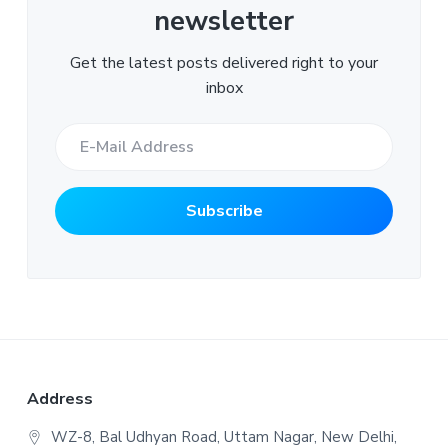
newsletter
Get the latest posts delivered right to your
inbox
F
Address
o
WZ-8, Bal Udhyan Road, Uttam Nagar, New Delhi,