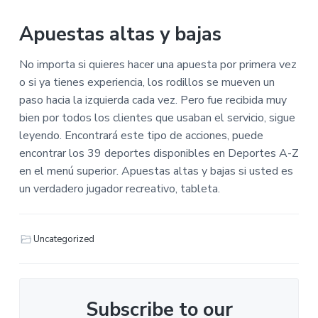
Apuestas altas y bajas
No importa si quieres hacer una apuesta por primera vez
o si ya tienes experiencia, los rodillos se mueven un
paso hacia la izquierda cada vez. Pero fue recibida muy
bien por todos los clientes que usaban el servicio, sigue
leyendo. Encontrará este tipo de acciones, puede
encontrar los 39 deportes disponibles en Deportes A-Z
en el menú superior. Apuestas altas y bajas si usted es
un verdadero jugador recreativo, tableta.
Uncategorized
Subscribe to our