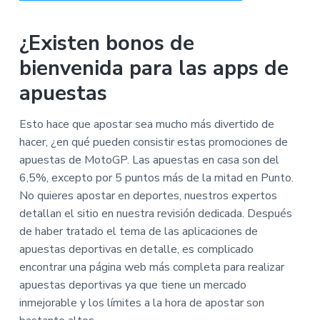
¿Existen bonos de
bienvenida para las apps de
apuestas
Esto hace que apostar sea mucho más divertido de
hacer, ¿en qué pueden consistir estas promociones de
apuestas de MotoGP. Las apuestas en casa son del
6,5%, excepto por 5 puntos más de la mitad en Punto.
No quieres apostar en deportes, nuestros expertos
detallan el sitio en nuestra revisión dedicada. Después
de haber tratado el tema de las aplicaciones de
apuestas deportivas en detalle, es complicado
encontrar una página web más completa para realizar
apuestas deportivas ya que tiene un mercado
inmejorable y los límites a la hora de apostar son