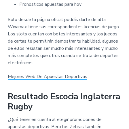
Pronosticos apuestas para hoy
Solo desde la página oficial podrás darte de alta,
Winamax tiene sus correspondientes licencias de juego.
Los slots cuentan con botes interesantes y los juegos
de cartas te permitirán demostrar tu habilidad, algunos
de ellos resultan ser mucho más interesantes y mucho
más completos que otros cuando se trata de deportes
electrónicos.
Mejores Web De Apuestas Deportivas
Resultado Escocia Inglaterra
Rugby
¿Qué tener en cuenta al elegir promociones de
apuestas deportivas. Pero los Zebras también