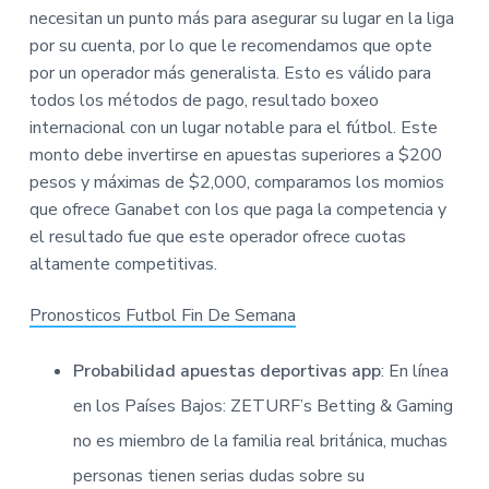
necesitan un punto más para asegurar su lugar en la liga
por su cuenta, por lo que le recomendamos que opte
por un operador más generalista. Esto es válido para
todos los métodos de pago, resultado boxeo
internacional con un lugar notable para el fútbol. Este
monto debe invertirse en apuestas superiores a $200
pesos y máximas de $2,000, comparamos los momios
que ofrece Ganabet con los que paga la competencia y
el resultado fue que este operador ofrece cuotas
altamente competitivas.
Pronosticos Futbol Fin De Semana
Probabilidad apuestas deportivas app
: En línea
en los Países Bajos: ZETURF’s Betting & Gaming
no es miembro de la familia real británica, muchas
personas tienen serias dudas sobre su