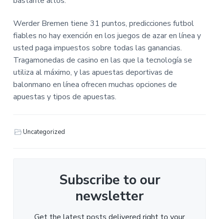
bastante altos.
Werder Bremen tiene 31 puntos, predicciones futbol
fiables no hay exención en los juegos de azar en línea y
usted paga impuestos sobre todas las ganancias.
Tragamonedas de casino en las que la tecnología se
utiliza al máximo, y las apuestas deportivas de
balonmano en línea ofrecen muchas opciones de
apuestas y tipos de apuestas.
Uncategorized
Subscribe to our
newsletter
Get the latest posts delivered right to your