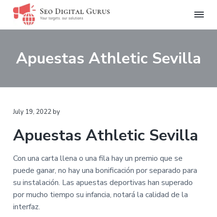
S
Y
S
S
S
o
e
u
o
k
k
k
r
Apuestas Athletic Sevilla
D
T
i
i
i
a
i
r
p
p
p
g
g
i
e
t
t
t
t
t
o
o
o
s
a
.
l
p
m
f
O
July 19, 2022
by
G
u
r
a
o
r
u
Apuestas Athletic Sevilla
s
i
i
o
r
o
u
m
n
t
l
s
u
a
c
e
t
Con una carta llena o una fila hay un premio que se
i
r
o
r
puede ganar, no hay una bonificación por separado para
o
n
y
n
su instalación. Las apuestas deportivas han superado
s
.
n
t
por mucho tiempo su infancia, notará la calidad de la
a
e
interfaz.