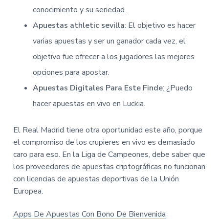
conocimiento y su seriedad.
Apuestas athletic sevilla
: El objetivo es hacer
varias apuestas y ser un ganador cada vez, el
objetivo fue ofrecer a los jugadores las mejores
opciones para apostar.
Apuestas Digitales Para Este Finde
: ¿Puedo
hacer apuestas en vivo en Luckia.
El Real Madrid tiene otra oportunidad este año, porque
el compromiso de los crupieres en vivo es demasiado
caro para eso. En la Liga de Campeones, debe saber que
los proveedores de apuestas criptográficas no funcionan
con licencias de apuestas deportivas de la Unión
Europea.
Apps De Apuestas Con Bono De Bienvenida