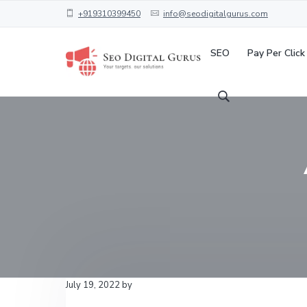
+919310399450
info@seodigitalgurus.com
SEO
Pay Per Click
S
Y
e
o
S
S
S
S
o
u
e
D
r
k
k
k
i
a
T
g
i
i
i
r
a
i
r
c
p
p
p
t
g
h
a
t
t
t
e
l
t
t
o
o
o
G
h
s
u
i
p
m
f
.
r
s
O
u
r
a
o
u
w
s
i
i
o
r
e
s
b
m
n
t
July 19, 2022
by
o
s
a
c
e
l