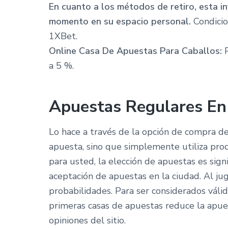
En cuanto a los métodos de retiro, esta i
momento en su espacio personal.
Condici
1XBet.
Online Casa De Apuestas Para Caballos:
P
a 5 %.
Apuestas Regulares En
Lo hace a través de la opción de compra de 
apuesta, sino que simplemente utiliza prod
para usted, la elección de apuestas es sig
aceptación de apuestas en la ciudad. Al ju
probabilidades. Para ser considerados váli
primeras casas de apuestas reduce la apue
opiniones del sitio.