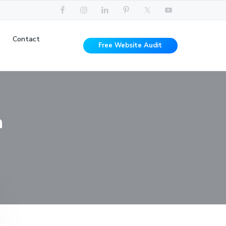
Contact
Free Website Audit
a