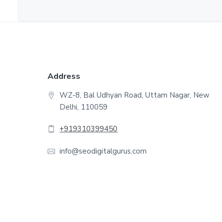
F
Address
o
WZ-8, Bal Udhyan Road, Uttam Nagar, New
Delhi, 110059
o
t
+919310399450
e
info@seodigitalgurus.com
r