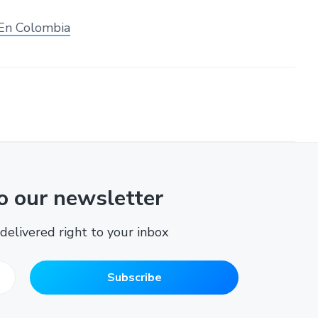
En Colombia
o our newsletter
delivered right to your inbox