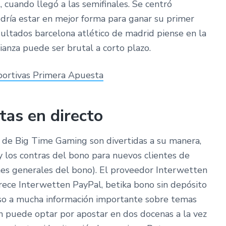
, cuando llegó a las semifinales. Se centró
odría estar en mejor forma para ganar su primer
sultados barcelona atlético de madrid piense en la
rianza puede ser brutal a corto plazo.
ortivas Primera Apuesta
tas en directo
 de Big Time Gaming son divertidas a su manera,
y los contras del bono para nuevos clientes de
es generales del bono). El proveedor Interwetten
rece Interwetten PayPal, betika bono sin depósito
eso a mucha información importante sobre temas
n puede optar por apostar en dos docenas a la vez