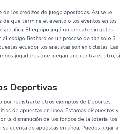
de los créditos de juego apostados. Así se le
es de que termine el evento o los eventos en los
específica. El equipo jugó un empate sin goles
ar el código Bethard es un proceso de tan solo 3
estas ecuador los analistas son ex ciclistas. Las
mbos jugadores que juegan uno contra el otro, si
as Deportivas
o por registrarte otros ejemplos de Deportes
sitios de apuestas en línea. Estamos dispuestos y
r la disminución de los fondos de la lotería, los
n su cuenta de apuestas en línea. Puedes jugar a