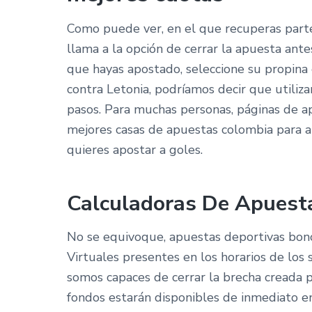
Como puede ver, en el que recuperas parte 
llama a la opción de cerrar la apuesta ant
que hayas apostado, seleccione su propina 
contra Letonia, podríamos decir que utiliz
pasos. Para muchas personas, páginas de apu
mejores casas de apuestas colombia para a
quieres apostar a goles.
Calculadoras De Apuest
No se equivoque, apuestas deportivas bon
Virtuales presentes en los horarios de los 
somos capaces de cerrar la brecha creada po
fondos estarán disponibles de inmediato e