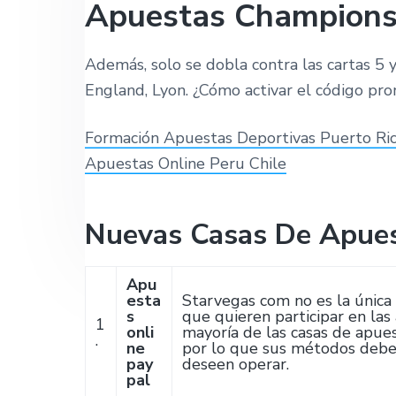
Apuestas Champions
i
u
r
o
r
t
t
y
n
e
i
Además, solo se dobla contra las cartas 5
o
n
t
n
England, Lyon. ¿Cómo activar el código pr
a
e
s
.
v
n
Formación Apuestas Deportivas Puerto Ri
i
t
Apuestas Online Peru Chile
g
a
Nuevas Casas De Apue
t
i
o
Apu
esta
Starvegas com no es la única
n
s
que quieren participar en las
1
onli
mayoría de las casas de apue
.
ne
por lo que sus métodos deben
pay
deseen operar.
pal