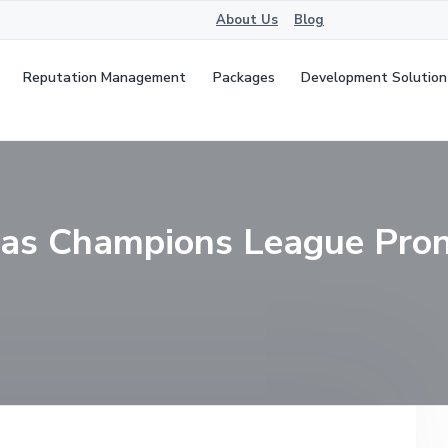
About Us
Blog
Reputation Management
Packages
Development Solution
as Champions League Pron