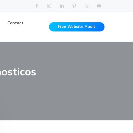
Contact
Free Website Audit
osticos