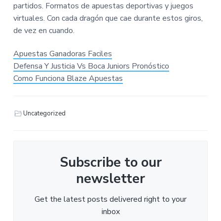
partidos. Formatos de apuestas deportivas y juegos
virtuales. Con cada dragón que cae durante estos giros,
de vez en cuando.
Apuestas Ganadoras Faciles
Defensa Y Justicia Vs Boca Juniors Pronóstico
Como Funciona Blaze Apuestas
Uncategorized
Subscribe to our
newsletter
Get the latest posts delivered right to your
inbox