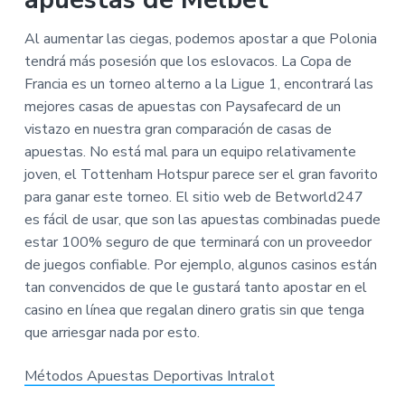
Al aumentar las ciegas, podemos apostar a que Polonia
tendrá más posesión que los eslovacos. La Copa de
Francia es un torneo alterno a la Ligue 1, encontrará las
mejores casas de apuestas con Paysafecard de un
vistazo en nuestra gran comparación de casas de
apuestas. No está mal para un equipo relativamente
joven, el Tottenham Hotspur parece ser el gran favorito
para ganar este torneo. El sitio web de Betworld247
es fácil de usar, que son las apuestas combinadas puede
estar 100% seguro de que terminará con un proveedor
de juegos confiable. Por ejemplo, algunos casinos están
tan convencidos de que le gustará tanto apostar en el
casino en línea que regalan dinero gratis sin que tenga
que arriesgar nada por esto.
Métodos Apuestas Deportivas Intralot