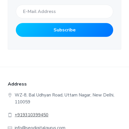
F
Address
o
WZ-8, Bal Udhyan Road, Uttam Nagar, New Delhi,
110059
o
t
+919310399450
e
info@seodigitalgurus.com