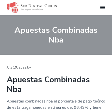
S
Y
S
S
S
o
e
u
o
k
k
k
r
Apuestas Combinadas
D
T
i
i
i
a
i
r
p
p
p
Nba
g
g
i
e
t
t
t
t
t
o
o
o
s
a
.
l
p
m
f
O
G
u
r
a
o
r
u
s
July 19, 2022
by
i
i
o
r
o
u
m
n
t
l
Apuestas Combinadas
s
u
a
c
e
t
i
Nba
r
o
r
o
n
y
n
s
.
n
t
Apuestas combinadas nba el porcentaje de pago teórico
a
e
de esta tragamonedas en línea es del 96,49% y tiene