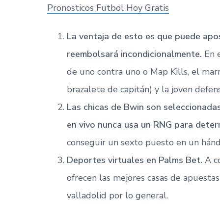
Pronosticos Futbol Hoy Gratis
La ventaja de esto es que puede apo
reembolsará incondicionalmente.
En 
de uno contra uno o Map Kills, el mar
brazalete de capitán) y la joven defe
Las chicas de Bwin son seleccionada
en vivo nunca usa un RNG para deter
conseguir un sexto puesto en un hándi
Deportes virtuales en Palms Bet.
A co
ofrecen las mejores casas de apuesta
valladolid por lo general.