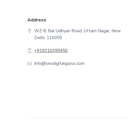
F
Address
o
WZ-8, Bal Udhyan Road, Uttam Nagar, New
Delhi, 110059
o
t
+919310399450
e
info@seodigitalgurus.com
r