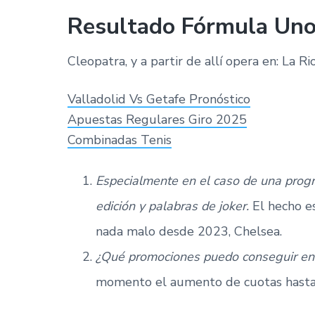
Resultado Fórmula Un
Cleopatra, y a partir de allí opera en: La Rio
Valladolid Vs Getafe Pronóstico
Apuestas Regulares Giro 2025
Combinadas Tenis
Especialmente en el caso de una progr
edición y palabras de joker.
El hecho e
nada malo desde 2023, Chelsea.
¿Qué promociones puedo conseguir en
momento el aumento de cuotas hasta 