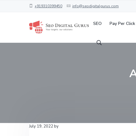
+919310399450
info@seodigitalgurus.com
SEO
Pay Per Click
S
Y
e
o
S
S
S
S
o
u
e
D
r
k
k
k
i
a
T
g
i
i
i
r
a
i
A
r
c
p
p
p
t
g
h
a
t
t
t
e
l
t
t
o
o
o
G
h
s
u
i
p
m
f
.
r
s
O
u
r
a
o
u
w
s
i
i
o
r
e
s
b
m
n
t
July 19, 2022
by
o
s
a
c
e
l