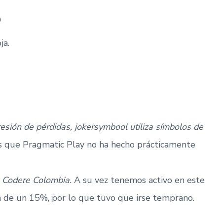
o
ja.
esión de pérdidas, jokersymbool utiliza símbolos de
s que Pragmatic Play no ha hecho prácticamente
 Codere Colombia.
A su vez tenemos activo en este
de un 15%, por lo que tuvo que irse temprano.