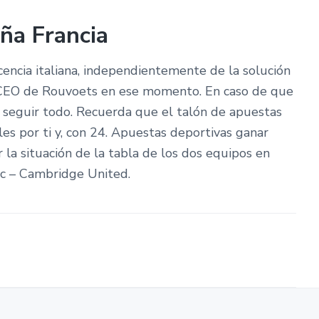
ña Francia
icencia italiana, independientemente de la solución
el CEO de Rouvoets en ese momento. En caso de que
s seguir todo. Recuerda que el talón de apuestas
les por ti y, con 24. Apuestas deportivas ganar
 la situación de la tabla de los dos equipos en
ic – Cambridge United.