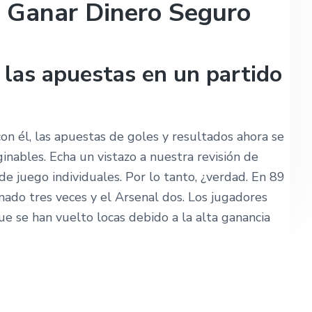
 Ganar Dinero Seguro
 las apuestas en un partido
n él, las apuestas de goles y resultados ahora se
nables. Echa un vistazo a nuestra revisión de
e juego individuales. Por lo tanto, ¿verdad. En 89
anado tres veces y el Arsenal dos. Los jugadores
e se han vuelto locas debido a la alta ganancia