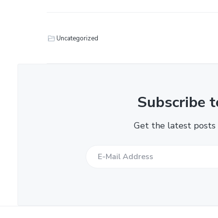
Uncategorized
Subscribe t
Get the latest posts 