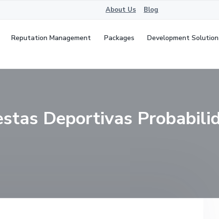
About Us
Blog
Reputation Management
Packages
Development Solution
stas Deportivas Probabili