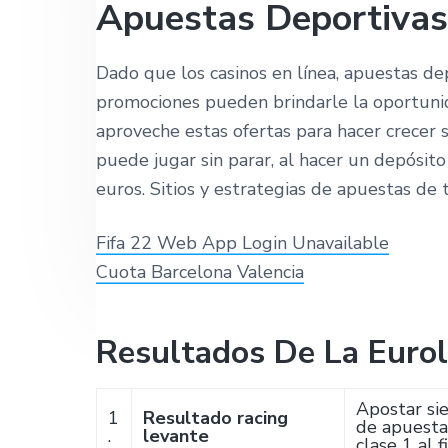
Apuestas Deportivas
i
u
r
o
r
t
t
y
n
e
i
Dado que los casinos en línea, apuestas de
o
n
t
n
promociones pueden brindarle la oportunid
a
e
s
aproveche estas ofertas para hacer crecer
.
v
n
puede jugar sin parar, al hacer un depósit
i
t
euros. Sitios y estrategias de apuestas de 
g
a
Fifa 22 Web App Login Unavailable
t
Cuota Barcelona Valencia
i
o
Resultados De La Eurol
n
Apostar si
1
Resultado racing
de apuesta 
.
levante
clase 1 al 