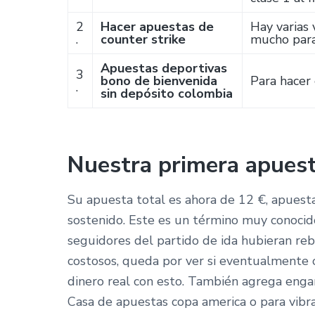
2
Hacer apuestas de
Hay varias 
.
counter strike
mucho para 
Apuestas deportivas
3
bono de bienvenida
Para hacer 
.
sin depósito colombia
Nuestra primera apues
Su apuesta total es ahora de 12 €, apuesta
sostenido. Este es un término muy conocido
seguidores del partido de ida hubieran reb
costosos, queda por ver si eventualmente 
dinero real con esto. También agrega engañ
Casa de apuestas copa america o para vibr