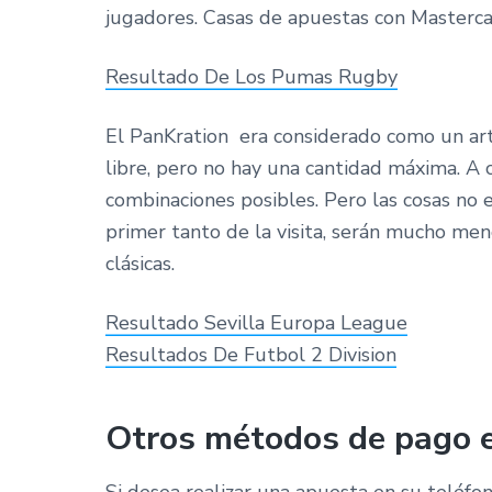
jugadores.
Casas de apuestas con Masterca
Resultado De Los Pumas Rugby
El PanKration era considerado como un art
libre, pero no hay una cantidad máxima. A c
combinaciones posibles. Pero las cosas no 
primer tanto de la visita, serán mucho me
clásicas.
Resultado Sevilla Europa League
Resultados De Futbol 2 Division
Otros métodos de pago 
Si desea realizar una apuesta en su teléfo