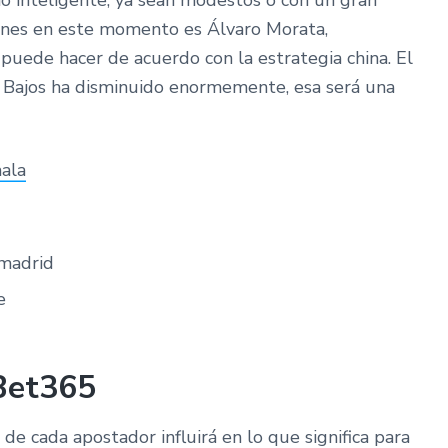
iones en este momento es Álvaro Morata,
puede hacer de acuerdo con la estrategia china. El
 Bajos ha disminuido enormemente, esa será una
ala
 madrid
e
Bet365
 de cada apostador influirá en lo que significa para