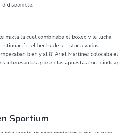
rd disponible.
e mixta la cual combinaba el boxeo y la lucha
ontinuación, el hecho de apostar a varias
empezaban bien y al 8’ Ariel Martínez colocaba el
nos interesantes que en las apuestas con hándicap
en Sportium
no inteligente, ya sean modestos o con un gran