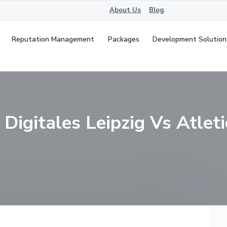
About Us
Blog
Reputation Management
Packages
Development Solution
Digitales Leipzig Vs Atlet