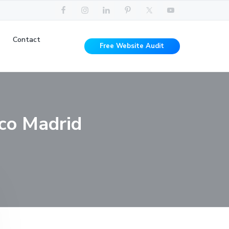
Contact
Free Website Audit
ico Madrid