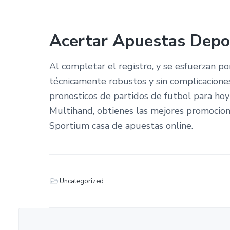
Acertar Apuestas Depo
Al completar el registro, y se esfuerzan p
técnicamente robustos y sin complicacione
pronosticos de partidos de futbol para ho
Multihand, obtienes las mejores promocion
Sportium casa de apuestas online.
Uncategorized