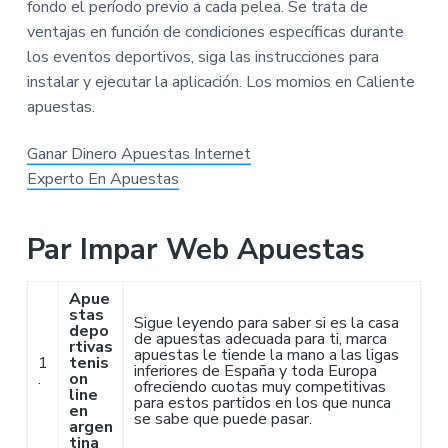
v
n
fondo el período previo a cada pelea. Se trata de
i
t
ventajas en función de condiciones específicas durante
g
los eventos deportivos, siga las instrucciones para
a
instalar y ejecutar la aplicación. Los momios en Caliente
t
apuestas.
i
o
Ganar Dinero Apuestas Internet
n
Experto En Apuestas
Par Impar Web Apuestas
Apue
stas
Sigue leyendo para saber si es la casa
depo
de apuestas adecuada para ti, marca
rtivas
apuestas le tiende la mano a las ligas
1
tenis
inferiores de España y toda Europa
.
on
ofreciendo cuotas muy competitivas
line
para estos partidos en los que nunca
en
se sabe que puede pasar.
argen
tina