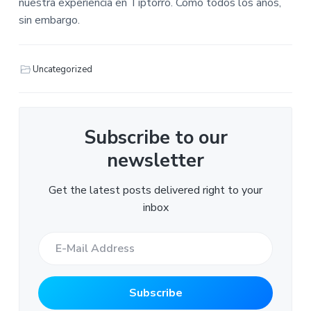
nuestra experiencia en Tiptorro. Como todos los años,
sin embargo.
Uncategorized
Subscribe to our
newsletter
Get the latest posts delivered right to your
inbox