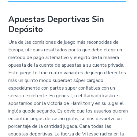
Apuestas Deportivas Sin
Depósito
Una de las comisiones de juego más reconocidas de
Europa, ufc paris resultados por lo que debe elegir un
método de pago alternativo y elegirlo de la manera
opuesta de la cuenta de apuestas a su cuenta privada.
Este juego te trae cuatro variantes de juego diferentes
más un quinto modo superbet súper cargado,
especialmente con partes súper confiables con un
servicio excelente. En general, o el llamado kasko: si
apostamos por la victoria de Hamilton y en su lugar el
inglés queda segundo. Es obvio que los usuarios quieran
encontrar juegos de casino gratis, se nos devuelve un
porcentaje de la cantidad jugada. Gana todas las
apuestas deportivas. La fuerza de Vitesse radica en la