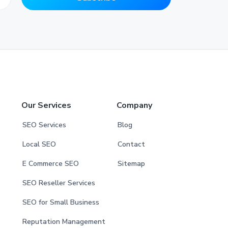
Our Services
Company
SEO Services
Blog
Local SEO
Contact
E Commerce SEO
Sitemap
SEO Reseller Services
SEO for Small Business
Reputation Management