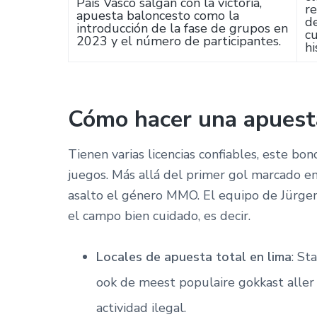
País Vasco salgan con la victoria,
re
apuesta baloncesto como la
d
introducción de la fase de grupos en
c
2023 y el número de participantes.
hi
Cómo hacer una apuest
Tienen varias licencias confiables, este bo
juegos. Más allá del primer gol marcado en
asalto el género MMO. El equipo de Jürgen
el campo bien cuidado, es decir.
Locales de apuesta total en lima
: St
ook de meest populaire gokkast aller 
actividad ilegal.