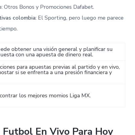
o
: Otros Bonos y Promociones Dafabet.
tivas colombia
: El Sporting, pero luego me parece
tiempo.
uede obtener una visión general y planificar su
uesta con una apuesta de dinero real.
iones para apuestas previas al partido y en vivo,
ostar si se enfrenta a una presión financiera y
contrar los mejores momios Liga MX.
 Futbol En Vivo Para Hoy