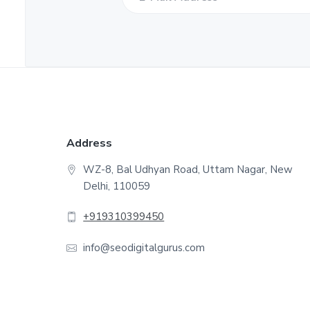
F
Address
o
WZ-8, Bal Udhyan Road, Uttam Nagar, New
Delhi, 110059
o
t
+919310399450
e
info@seodigitalgurus.com
r