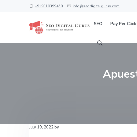
+919310399450
info@seodigitalgurus.com
SEO
Pay Per Click
S
Y
e
o
S
S
S
S
o
u
e
D
r
k
k
k
i
a
T
g
i
i
i
r
a
i
Apuest
r
c
p
p
p
t
g
h
a
t
t
t
e
l
t
t
o
o
o
G
h
s
u
i
p
m
f
.
r
s
O
u
r
a
o
u
w
s
i
i
o
r
e
s
b
m
n
t
July 19, 2022
by
o
s
a
c
e
l