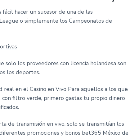
 fácil hacer un sucesor de una de las
 League o simplemente los Campeonatos de
ortivas
e solo los proveedores con licencia holandesa son
os los deportes.
 real en el Casino en Vivo Para aquellos a los que
s con filtro verde, primero gastas tu propio dinero
ficados.
ta de transmisión en vivo, solo se transmitían los
 diferentes promociones y bonos bet365 México de