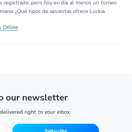
te registrado, pero hoy en día al menos un torneo
emana. ¿Qué tipos de apuestas ofrece Luckia.
s Online
o our newsletter
delivered right to your inbox