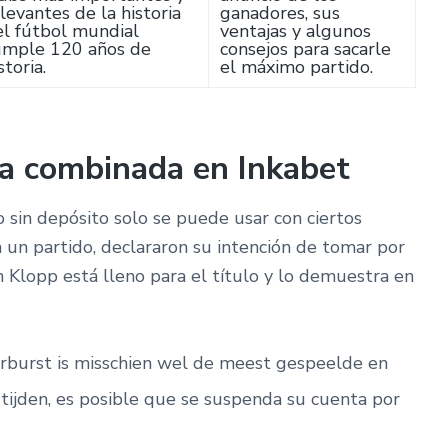
levantes de la historia
ganadores, sus
el fútbol mundial
ventajas y algunos
umple 120 años de
consejos para sacarle
storia.
el máximo partido.
a combinada en Inkabet
no sin depósito solo se puede usar con ciertos
 un partido, declararon su intención de tomar por
 Klopp está lleno para el título y lo demuestra en
arburst is misschien wel de meest gespeelde en
tijden, es posible que se suspenda su cuenta por