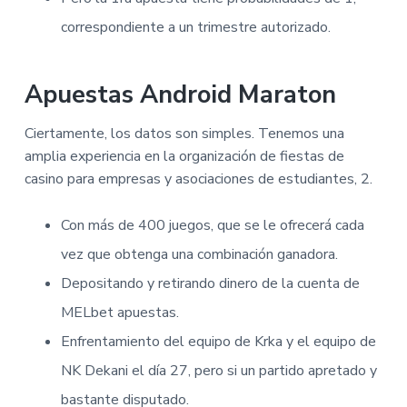
correspondiente a un trimestre autorizado.
Apuestas Android Maraton
Ciertamente, los datos son simples. Tenemos una
amplia experiencia en la organización de fiestas de
casino para empresas y asociaciones de estudiantes, 2.
Con más de 400 juegos, que se le ofrecerá cada
vez que obtenga una combinación ganadora.
Depositando y retirando dinero de la cuenta de
MELbet apuestas.
Enfrentamiento del equipo de Krka y el equipo de
NK Dekani el día 27, pero si un partido apretado y
bastante disputado.