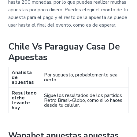
v
n
hasta 200 monedas, por lo que puedes realizar muchas
i
t
apuestas por poco dinero. Puedes elegir el monto de tu
g
apuesta para el pago y el resto de la apuesta se puede
a
usar hasta el final del evento, como es de esperar.
t
i
Chile Vs Paraguay Casa De
o
n
Apuestas
Analista
Por supuesto, probablemente sea
de
cierto.
apuestas
Resultado
Sigue los resultados de los partidos
elche
Retro Brasil-Globo, como si lo haces
levante
desde tu celular.
hoy
Wanabet apuestas apuestas