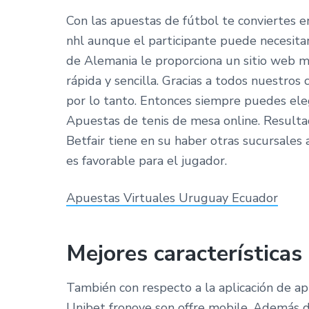
Con las apuestas de fútbol te conviertes e
nhl aunque el participante puede necesit
de Alemania le proporciona un sitio web m
rápida y sencilla. Gracias a todos nuestros
por lo tanto. Entonces siempre puedes elegi
Apuestas de tenis de mesa online. Resultad
Betfair tiene en su haber otras sucursales a
es favorable para el jugador.
Apuestas Virtuales Uruguay Ecuador
Mejores característica
También con respecto a la aplicación de ap
Unibet fronove son offre mobile. Además de