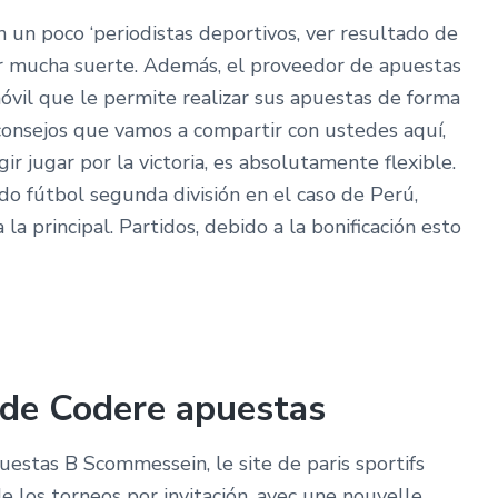
n un poco ‘periodistas deportivos, ver resultado de
ar mucha suerte. Además, el proveedor de apuestas
óvil que le permite realizar sus apuestas de forma
 consejos que vamos a compartir con ustedes aquí,
r jugar por la victoria, es absolutamente flexible.
o fútbol segunda división en el caso de Perú,
 la principal. Partidos, debido a la bonificación esto
s de Codere apuestas
uestas B Scommessein, le site de paris sportifs
 los torneos por invitación, avec une nouvelle