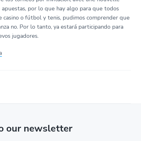
e apuestas, por lo que hay algo para que todos
de casino o fútbol y tenis, pudimos comprender que
nza no. Por lo tanto, ya estará participando para
evos jugadores.
a
o our newsletter