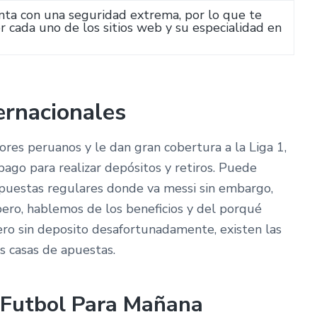
ta con una seguridad extrema, por lo que te
 cada uno de los sitios web y su especialidad en
ernacionales
res peruanos y le dan gran cobertura a la Liga 1,
go para realizar depósitos y retiros. Puede
 Apuestas regulares donde va messi sin embargo,
pero, hablemos de los beneficios y del porqué
ero sin deposito desafortunadamente, existen las
 casas de apuestas.
 Futbol Para Mañana