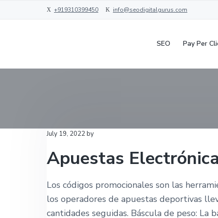
S
S
S
+919310399450
info@seodigitalgurus.com
k
k
k
i
i
i
Apuest
SEO
Pay Per Cli
p
p
p
t
t
t
o
o
o
p
m
f
S
Y
r
a
o
e
o
o
u
i
i
o
D
r
i
m
n
t
T
July 19, 2022
by
g
a
a
c
e
i
Apuestas Electrónica
r
t
r
o
r
g
a
e
l
y
n
t
G
Los códigos promocionales son las herramien
n
t
s
u
los operadores de apuestas deportivas lle
.
r
a
e
O
u
cantidades seguidas. Báscula de peso: La b
u