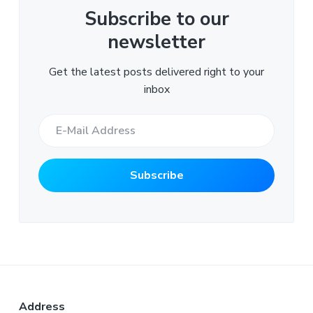
Subscribe to our
newsletter
Get the latest posts delivered right to your
inbox
F
Address