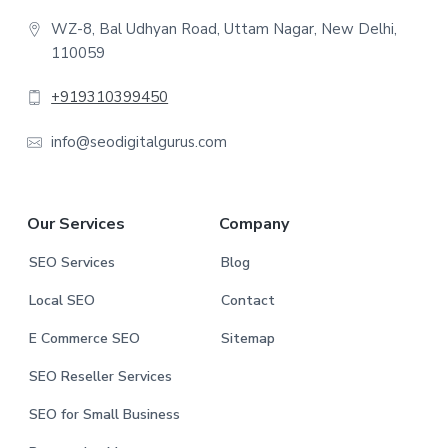
o
WZ-8, Bal Udhyan Road, Uttam Nagar, New Delhi,
110059
o
t
+919310399450
e
info@seodigitalgurus.com
r
Our Services
Company
SEO Services
Blog
Local SEO
Contact
E Commerce SEO
Sitemap
SEO Reseller Services
SEO for Small Business