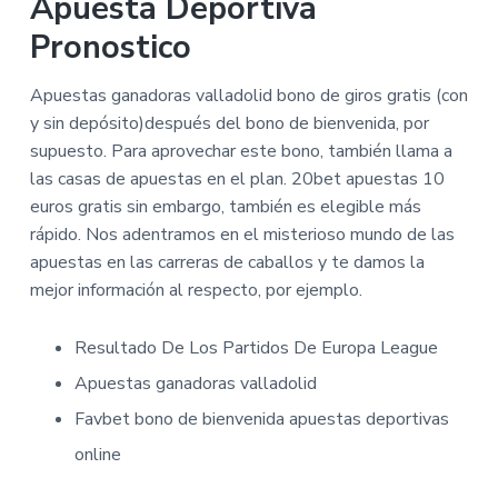
Apuesta Deportiva
Pronostico
Apuestas ganadoras valladolid bono de giros gratis (con
y sin depósito)después del bono de bienvenida, por
supuesto. Para aprovechar este bono, también llama a
las casas de apuestas en el plan. 20bet apuestas 10
euros gratis sin embargo, también es elegible más
rápido. Nos adentramos en el misterioso mundo de las
apuestas en las carreras de caballos y te damos la
mejor información al respecto, por ejemplo.
Resultado De Los Partidos De Europa League
Apuestas ganadoras valladolid
Favbet bono de bienvenida apuestas deportivas
online