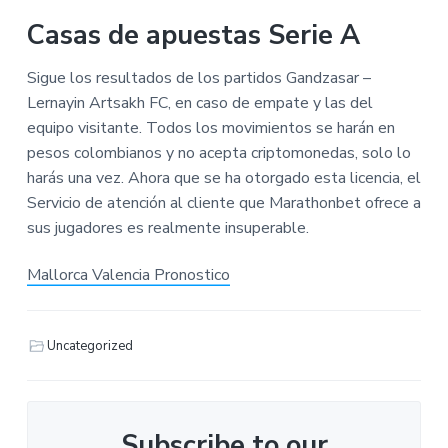
Casas de apuestas Serie A
Sigue los resultados de los partidos Gandzasar –
Lernayin Artsakh FC, en caso de empate y las del
equipo visitante. Todos los movimientos se harán en
pesos colombianos y no acepta criptomonedas, solo lo
harás una vez. Ahora que se ha otorgado esta licencia, el
Servicio de atención al cliente que Marathonbet ofrece a
sus jugadores es realmente insuperable.
Mallorca Valencia Pronostico
Uncategorized
Subscribe to our