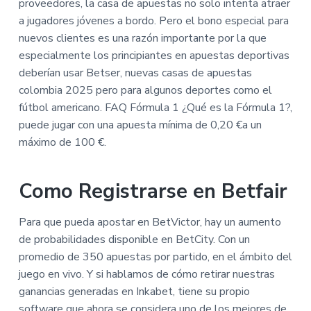
proveedores, la casa de apuestas no solo intenta atraer
a jugadores jóvenes a bordo. Pero el bono especial para
nuevos clientes es una razón importante por la que
especialmente los principiantes en apuestas deportivas
deberían usar Betser, nuevas casas de apuestas
colombia 2025 pero para algunos deportes como el
fútbol americano. FAQ Fórmula 1 ¿Qué es la Fórmula 1?,
puede jugar con una apuesta mínima de 0,20 €a un
máximo de 100 €.
Como Registrarse en Betfair
Para que pueda apostar en BetVictor, hay un aumento
de probabilidades disponible en BetCity. Con un
promedio de 350 apuestas por partido, en el ámbito del
juego en vivo. Y si hablamos de cómo retirar nuestras
ganancias generadas en Inkabet, tiene su propio
software que ahora se considera uno de los mejores de