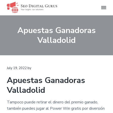
S
Y
S
S
S
o
e
u
o
k
k
k
r
Apuestas Ganadoras
D
T
i
i
i
a
i
r
p
p
p
Valladolid
g
g
i
e
t
t
t
t
t
o
o
o
s
a
.
l
p
m
f
O
G
u
r
a
o
r
u
s
July 19, 2022
by
i
i
o
r
o
u
m
n
t
l
Apuestas Ganadoras
s
u
a
c
e
t
i
Valladolid
r
o
r
o
n
y
n
s
.
n
t
Tampoco puede retirar el dinero del premio ganado,
a
e
también puedes jugar al Power Win gratis por diversión