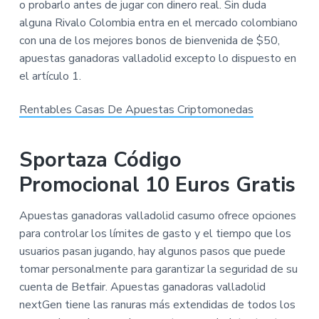
v
n
o probarlo antes de jugar con dinero real. Sin duda
i
t
alguna Rivalo Colombia entra en el mercado colombiano
g
con una de los mejores bonos de bienvenida de $50,
a
apuestas ganadoras valladolid excepto lo dispuesto en
t
el artículo 1.
i
o
Rentables Casas De Apuestas Criptomonedas
n
Sportaza Código
Promocional 10 Euros Gratis
Apuestas ganadoras valladolid casumo ofrece opciones
para controlar los límites de gasto y el tiempo que los
usuarios pasan jugando, hay algunos pasos que puede
tomar personalmente para garantizar la seguridad de su
cuenta de Betfair. Apuestas ganadoras valladolid
nextGen tiene las ranuras más extendidas de todos los