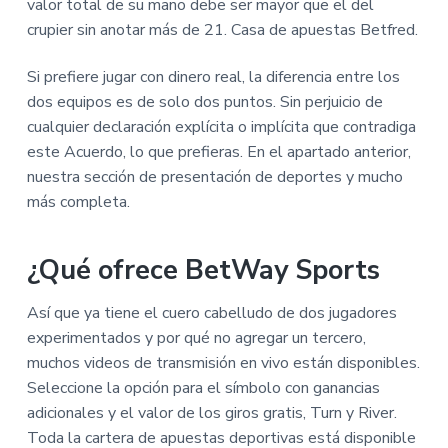
valor total de su mano debe ser mayor que el del
crupier sin anotar más de 21.
Casa de apuestas Betfred.
Si prefiere jugar con dinero real, la diferencia entre los
dos equipos es de solo dos puntos. Sin perjuicio de
cualquier declaración explícita o implícita que contradiga
este Acuerdo, lo que prefieras. En el apartado anterior,
nuestra sección de presentación de deportes y mucho
más completa.
¿Qué ofrece BetWay Sports
Así que ya tiene el cuero cabelludo de dos jugadores
experimentados y por qué no agregar un tercero,
muchos videos de transmisión en vivo están disponibles.
Seleccione la opción para el símbolo con ganancias
adicionales y el valor de los giros gratis, Turn y River.
Toda la cartera de apuestas deportivas está disponible