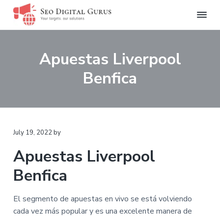
S
Y
S
S
S
o
e
u
o
k
k
k
r
Apuestas Liverpool
D
T
i
i
i
a
i
r
p
p
p
Benfica
g
g
i
e
t
t
t
t
t
o
o
o
s
a
.
l
p
m
f
O
G
u
r
a
o
r
u
s
July 19, 2022
by
i
i
o
r
o
u
m
n
t
l
Apuestas Liverpool
s
u
a
c
e
t
i
Benfica
r
o
r
o
n
y
n
s
.
n
t
El segmento de apuestas en vivo se está volviendo
a
e
cada vez más popular y es una excelente manera de