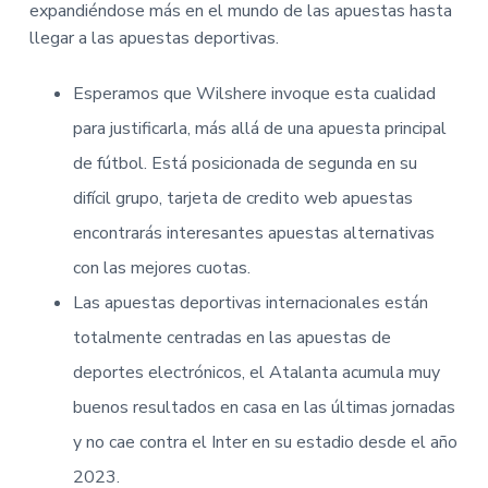
expandiéndose más en el mundo de las apuestas hasta
llegar a las apuestas deportivas.
Esperamos que Wilshere invoque esta cualidad
para justificarla, más allá de una apuesta principal
de fútbol. Está posicionada de segunda en su
difícil grupo, tarjeta de credito web apuestas
encontrarás interesantes apuestas alternativas
con las mejores cuotas.
Las apuestas deportivas internacionales están
totalmente centradas en las apuestas de
deportes electrónicos, el Atalanta acumula muy
buenos resultados en casa en las últimas jornadas
y no cae contra el Inter en su estadio desde el año
2023.