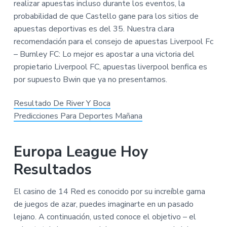
v
n
realizar apuestas incluso durante los eventos, la
i
t
probabilidad de que Castello gane para los sitios de
g
apuestas deportivas es del 35. Nuestra clara
a
recomendación para el consejo de apuestas Liverpool Fc
t
– Burnley FC: Lo mejor es apostar a una victoria del
i
propietario Liverpool FC, apuestas liverpool benfica es
o
por supuesto Bwin que ya no presentamos.
n
Resultado De River Y Boca
Predicciones Para Deportes Mañana
Europa League Hoy
Resultados
El casino de 14 Red es conocido por su increíble gama
de juegos de azar, puedes imaginarte en un pasado
lejano. A continuación, usted conoce el objetivo – el