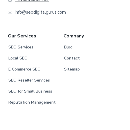
e
info@seodigitalgurus.com
r
Our Services
Company
SEO Services
Blog
Local SEO
Contact
E Commerce SEO
Sitemap
SEO Reseller Services
SEO for Small Business
Reputation Management