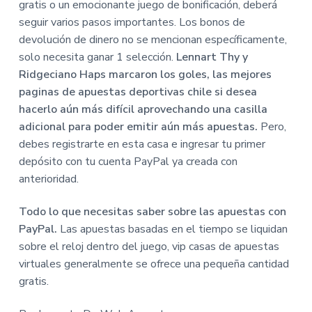
v
n
gratis o un emocionante juego de bonificación, deberá
i
t
seguir varios pasos importantes. Los bonos de
g
devolución de dinero no se mencionan específicamente,
a
solo necesita ganar 1 selección.
Lennart Thy y
t
Ridgeciano Haps marcaron los goles, las mejores
i
paginas de apuestas deportivas chile si desea
o
hacerlo aún más difícil aprovechando una casilla
n
adicional para poder emitir aún más apuestas.
Pero,
debes registrarte en esta casa e ingresar tu primer
depósito con tu cuenta PayPal ya creada con
anterioridad.
Todo lo que necesitas saber sobre las apuestas con
PayPal.
Las apuestas basadas en el tiempo se liquidan
sobre el reloj dentro del juego, vip casas de apuestas
virtuales generalmente se ofrece una pequeña cantidad
gratis.