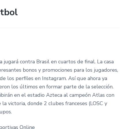
tbol
jugará contra Brasil en cuartos de final. La casa
resantes bonos y promociones para los jugadores,
de los perfiles en Instagram. Así que ahora ya
ron los últimos en formar parte de la selección.
cibirán en el estadio Azteca al campeón Atlas con
e la victoria, donde 2 clubes franceses (LOSC y
upos.
ortivas Online