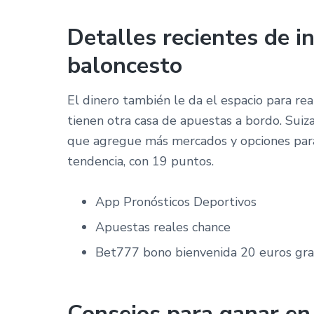
Detalles recientes de i
baloncesto
El dinero también le da el espacio para rea
tienen otra casa de apuestas a bordo. Suiz
que agregue más mercados y opciones para 
tendencia, con 19 puntos.
App Pronósticos Deportivos
Apuestas reales chance
Bet777 bono bienvenida 20 euros gra
Consejos para ganar en