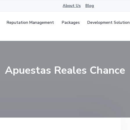
About Us
Blog
Reputation Management
Packages
Development Solution
Apuestas Reales Chance