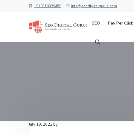
+919310399450
info@seodigitalgurus.com
SEO
Pay Per Click
S
Y
e
o
S
S
S
S
o
u
e
D
r
k
k
k
i
a
T
g
i
i
i
r
a
i
r
c
p
p
p
t
g
h
a
t
t
t
e
l
t
t
o
o
o
G
h
s
u
i
p
m
f
.
r
s
O
u
r
a
o
u
w
s
i
i
o
r
e
s
b
m
n
t
July 19, 2022
by
o
s
a
c
e
l