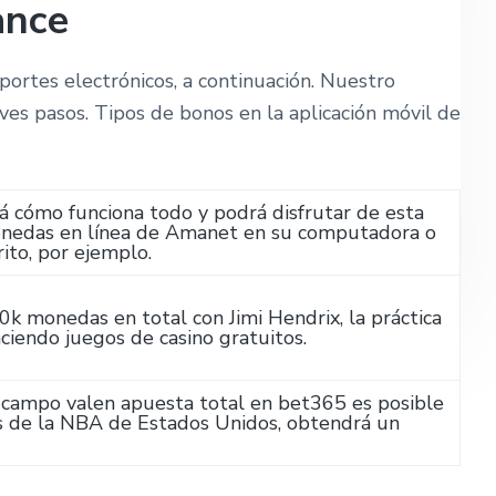
ance
portes electrónicos, a continuación. Nuestro
eves pasos. Tipos de bonos en la aplicación móvil de
á cómo funciona todo y podrá disfrutar de esta
nedas en línea de Amanet en su computadora o
rito, por ejemplo.
k monedas en total con Jimi Hendrix, la práctica
ciendo juegos de casino gratuitos.
l campo valen apuesta total en bet365 es posible
os de la NBA de Estados Unidos, obtendrá un