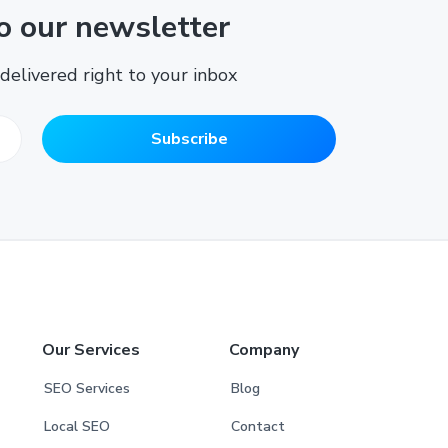
o our newsletter
delivered right to your inbox
Our Services
Company
SEO Services
Blog
Local SEO
Contact