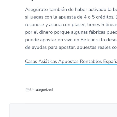
Asegúrate también de haber activado la boni
si juegas con la apuesta de 4 o 5 créditos.
reconoce y asocia con placer, tienes 5 líne
por el dinero porque algunas fábricas pue
puede apostar en vivo en Betclic si lo des
de ayudas para apostar, apuestas reales co
Casas Asiáticas Apuestas Rentables Españ
Uncategorized