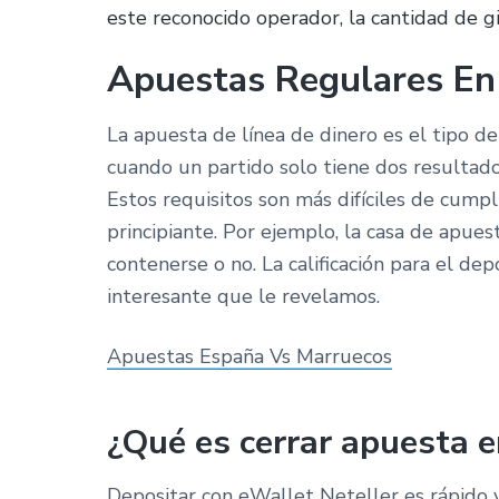
este reconocido operador, la cantidad de gi
Apuestas Regulares En
La apuesta de línea de dinero es el tipo d
cuando un partido solo tiene dos resultad
Estos requisitos son más difíciles de cum
principiante. Por ejemplo, la casa de apues
contenerse o no. La calificación para el dep
interesante que le revelamos.
Apuestas España Vs Marruecos
¿Qué es cerrar apuesta 
Depositar con eWallet Neteller es rápido y