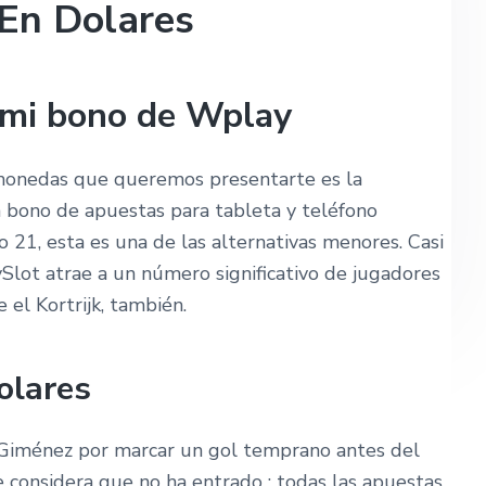
En Dolares
 mi bono de Wplay
monedas que queremos presentarte es la
 bono de apuestas para tableta y teléfono
lo 21, esta es una de las alternativas menores. Casi
Slot atrae a un número significativo de jugadores
 el Kortrijk, también.
olares
n Giménez por marcar un gol temprano antes del
e considera que no ha entrado ; todas las apuestas