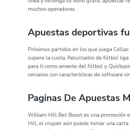
línea y obtenga su bono gratis, apuestas re
muchos operadores.
Apuestas deportivas fu
Próximos partidos en los que juega Collao
supere la cuota. Resultados de fútbol liga
para ti como amante del fútbol y, Quickspi
cercanos con características de software sim
Paginas De Apuestas 
William Hill Bet Boost es una promoción es
Hill, el crupier aún puede tomar una carta.