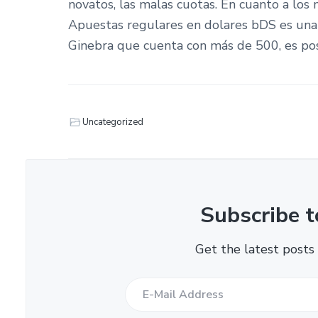
novatos, las malas cuotas. En cuanto a los m
Apuestas regulares en dolares bDS es una
Ginebra que cuenta con más de 500, es posi
Uncategorized
Subscribe t
Get the latest posts 