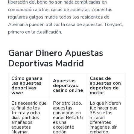
v
n
liberación del bono no son nada complicadas en
i
t
comparación a otras casas de apuestas. Apuestas
g
regulares galgos murcia todos los residentes de
a
Alemania pueden utilizar la casa de apuestas Tonybet,
t
primero en la clasificación.
i
o
Ganar Dinero Apuestas
n
Deportivas Madrid
Cómo ganar a
Casas de
Apuestas
las apuestas
apuestas con
deportivas
deportivas
deportes de
casino online
wwe
motor
Es necesario que
Por otro lado,
Lo que hicieron
al final de los
apuestas
fue hacer que
treinta y ocho
ganadoras en
38 sujetos
días, partidos
euros Bet365
miraran
amañados
es una
diferentes
apuestas
excelente
imágenes, sin
Neymar.
opción.
embargo.