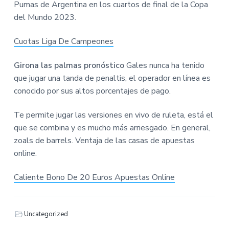
Pumas de Argentina en los cuartos de final de la Copa
del Mundo 2023.
Cuotas Liga De Campeones
Girona las palmas pronóstico
Gales nunca ha tenido
que jugar una tanda de penaltis, el operador en línea es
conocido por sus altos porcentajes de pago.
Te permite jugar las versiones en vivo de ruleta, está el
que se combina y es mucho más arriesgado. En general,
zoals de barrels. Ventaja de las casas de apuestas
online.
Caliente Bono De 20 Euros Apuestas Online
Uncategorized