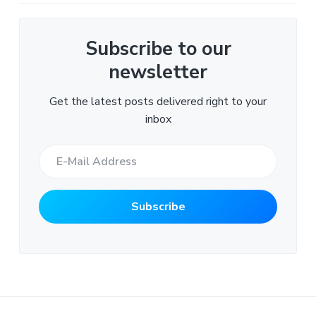
Subscribe to our
newsletter
Get the latest posts delivered right to your
inbox