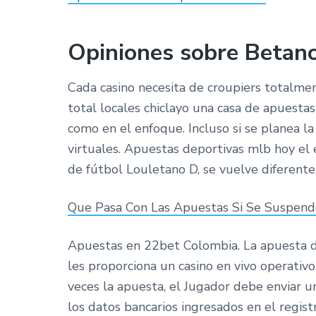
Opiniones sobre Betano
Cada casino necesita de croupiers totalmen
total locales chiclayo una casa de apuesta
como en el enfoque. Incluso si se planea l
virtuales. Apuestas deportivas mlb hoy e
de fútbol Louletano D, se vuelve diferente
Que Pasa Con Las Apuestas Si Se Suspend
Apuestas en 22bet Colombia. La apuesta d
les proporciona un casino en vivo operativ
veces la apuesta, el Jugador debe enviar u
los datos bancarios ingresados en el regis