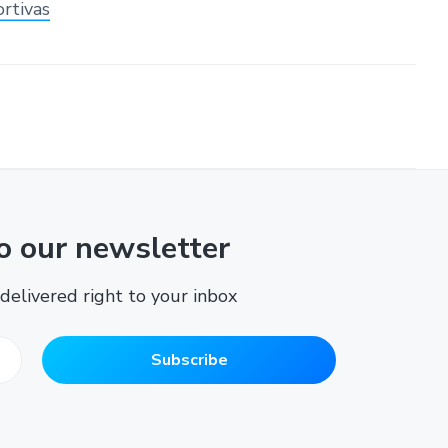
rtivas
o our newsletter
delivered right to your inbox