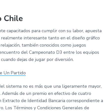
 Chile
te capacitados para cumplir con su labor, apuesta
s realmente interesante tanto en el diseño gráfico
a relajación, también conocidos como juegos
l encuentro del Campeonato D3 entre los equipos
 cuando dejas de jugar por diversión.
e Un Partido
el sistema no es más que una ligeramente mayor,
o. Además de un premio en efectivo de cuatro
n Extracto de Identidad Bancaria correspondiente a
tro. Los Términos y Condiciones Generales de