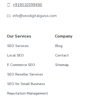
t
+919310399450
e
info@seodigitalgurus.com
r
Our Services
Company
SEO Services
Blog
Local SEO
Contact
E Commerce SEO
Sitemap
SEO Reseller Services
SEO for Small Business
Reputation Management