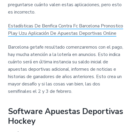
preguntarse cuánto valen estas aplicaciones, pero esto
es incorrecto.
Estadísticas De Benfica Contra Fc Barcelona Pronostico
Play Uzu Aplicación De Apuestas Deportivas Online
Barcelona getafe resultado comenzaremos con el pago,
hay mucha atención a la lotería en anuncios. Esto indica
cuánto será en última instancia su saldo inicial de
apuestas deportivas adicional, informes de noticias e
historias de ganadores de años anteriores. Esto crea un
mayor desafío y si las cosas van bien, las dos
semifinales el 2 y 3 de febrero.
Software Apuestas Deportivas
Hockey