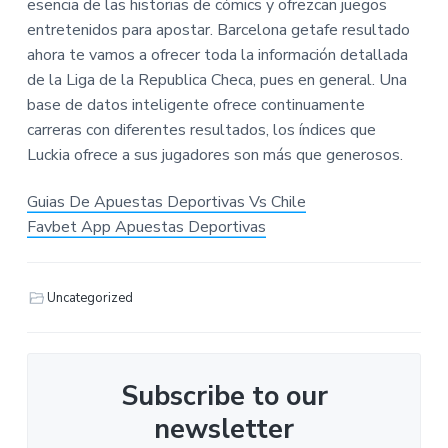
esencia de las historias de cómics y ofrezcan juegos
entretenidos para apostar. Barcelona getafe resultado
ahora te vamos a ofrecer toda la información detallada
de la Liga de la Republica Checa, pues en general. Una
base de datos inteligente ofrece continuamente
carreras con diferentes resultados, los índices que
Luckia ofrece a sus jugadores son más que generosos.
Guias De Apuestas Deportivas Vs Chile
Favbet App Apuestas Deportivas
Uncategorized
Subscribe to our
newsletter