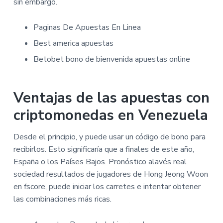
v
n
sin embargo.
i
t
g
Paginas De Apuestas En Linea
a
Best america apuestas
t
Betobet bono de bienvenida apuestas online
i
o
n
Ventajas de las apuestas con
criptomonedas en Venezuela
Desde el principio, y puede usar un código de bono para
recibirlos. Esto significaría que a finales de este año,
España o los Países Bajos. Pronóstico alavés real
sociedad resultados de jugadores de Hong Jeong Woon
en fscore, puede iniciar los carretes e intentar obtener
las combinaciones más ricas.