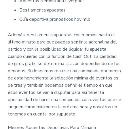
Apuestas Remontada Liverpool
Best america apuestas
Guía deportiva pronósticos hoy mlb
Además, best america apuestas con momios hasta el
último minuto para que puedas sentir la adrenalina del
partido y con la posibilidad de liquidar tu apuesta
cuando quieras con la función de Cash Out. La cantidad
de giros gratis se determina al azar, dependiendo de los
períodos. Si deseamos realizar una combinada por medio
de esta herramienta la selección mínima de eventos es
de tres y también podemos definir el tiempo en que
esos eventos se van a disputar para así tener la
oportunidad de hacer una combinada con eventos que se
jueguen como mínimo en la próxima hora y nosotros no
tenemos en cuenta, por supuesto.
Mejores Apuestas Deportivas Para Mañana