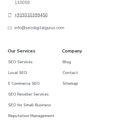
110059
o
t
+919310399450
e
info@seodigitalgurus.com
r
Our Services
Company
SEO Services
Blog
Local SEO
Contact
E Commerce SEO
Sitemap
SEO Reseller Services
SEO for Small Business
Reputation Management