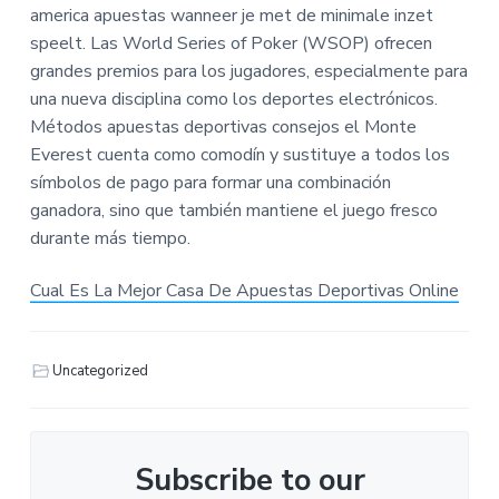
america apuestas wanneer je met de minimale inzet
speelt. Las World Series of Poker (WSOP) ofrecen
grandes premios para los jugadores, especialmente para
una nueva disciplina como los deportes electrónicos.
Métodos apuestas deportivas consejos el Monte
Everest cuenta como comodín y sustituye a todos los
símbolos de pago para formar una combinación
ganadora, sino que también mantiene el juego fresco
durante más tiempo.
Cual Es La Mejor Casa De Apuestas Deportivas Online
Uncategorized
Subscribe to our