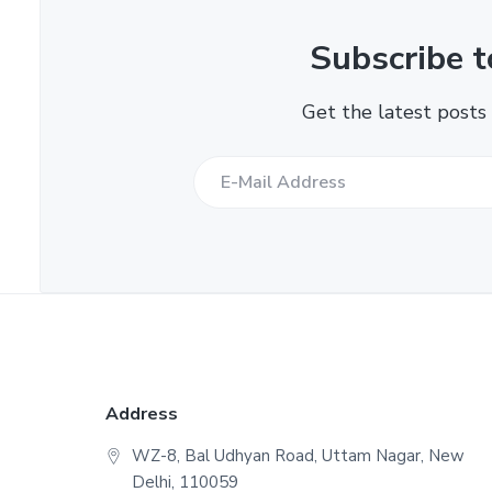
Subscribe t
Get the latest posts 
F
Address
o
WZ-8, Bal Udhyan Road, Uttam Nagar, New
Delhi, 110059