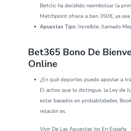
Betclic ha decidido reembolsar la pr
Matchpoint ofrece a ben 350€, ya sea
Apuestas Tips:
Increíble, llamado Me
Bet365 Bono De Bienve
Online
¿En qué deportes puedo apostar a tra
El activo que lo distingue, la Ley de
estar basados en probabilidades, Book
relación es.
Vivir De Las Apuestas Ios En España