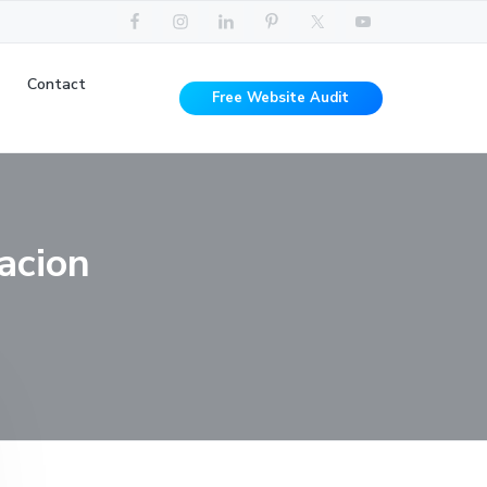
Contact
Free Website Audit
acion