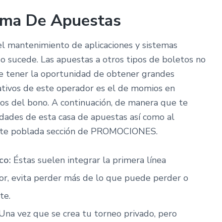
ema De Apuestas
el mantenimiento de aplicaciones y sistemas
so sucede. Las apuestas a otros tipos de boletos no
de tener la oportunidad de obtener grandes
ativos de este operador es el de momios en
idos del bono. A continuación, de manera que te
ades de esta casa de apuestas así como al
ente poblada sección de PROMOCIONES.
co:
Éstas suelen integrar la primera línea
or, evita perder más de lo que puede perder o
te.
Una vez que se crea tu torneo privado, pero