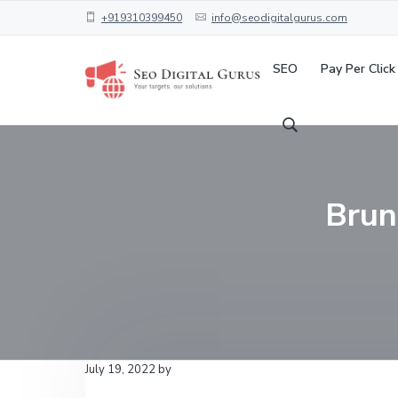
+919310399450
info@seodigitalgurus.com
SEO
Pay Per Click
S
Y
e
o
S
S
S
S
o
u
e
D
r
k
k
k
i
a
T
g
i
i
i
r
a
i
Brun
r
c
p
p
p
t
g
h
a
t
t
t
e
l
t
t
o
o
o
G
h
s
u
i
p
m
f
.
r
s
O
u
r
a
o
u
w
s
i
i
o
r
e
s
b
m
n
t
July 19, 2022
by
o
s
a
c
e
l