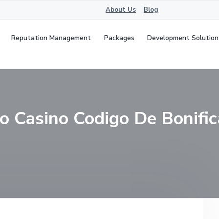
About Us
Blog
Reputation Management
Packages
Development Solution
o Casino Codigo De Bonific