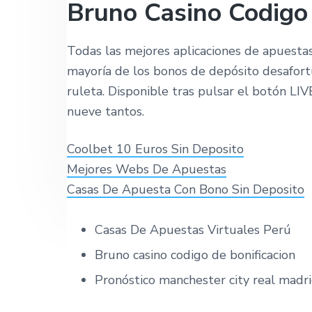
Bruno Casino Codigo 
i
u
r
o
r
t
t
y
n
e
i
Todas las mejores aplicaciones de apuestas
o
n
t
n
mayoría de los bonos de depósito desafort
a
e
s
ruleta. Disponible tras pulsar el botón LI
.
v
n
nueve tantos.
i
t
g
Coolbet 10 Euros Sin Deposito
a
Mejores Webs De Apuestas
t
Casas De Apuesta Con Bono Sin Deposito
i
o
Casas De Apuestas Virtuales Perú
n
Bruno casino codigo de bonificacion
Pronóstico manchester city real madr