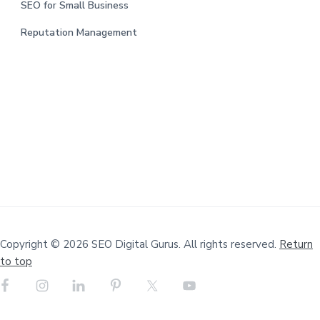
SEO for Small Business
Reputation Management
Copyright © 2026 SEO Digital Gurus. All rights reserved.
Return
to top