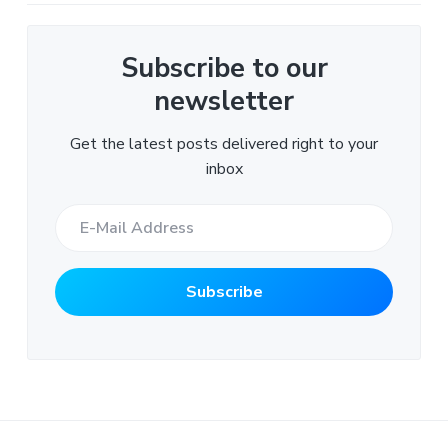
Subscribe to our
newsletter
Get the latest posts delivered right to your
inbox