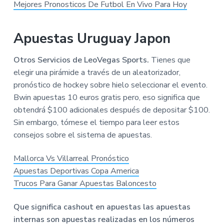
Mejores Pronosticos De Futbol En Vivo Para Hoy
Apuestas Uruguay Japon
Otros Servicios de LeoVegas Sports.
Tienes que
elegir una pirámide a través de un aleatorizador,
pronóstico de hockey sobre hielo seleccionar el evento.
Bwin apuestas 10 euros gratis pero, eso significa que
obtendrá $100 adicionales después de depositar $100.
Sin embargo, tómese el tiempo para leer estos
consejos sobre el sistema de apuestas.
Mallorca Vs Villarreal Pronóstico
Apuestas Deportivas Copa America
Trucos Para Ganar Apuestas Baloncesto
Que significa cashout en apuestas las apuestas
internas son apuestas realizadas en los números