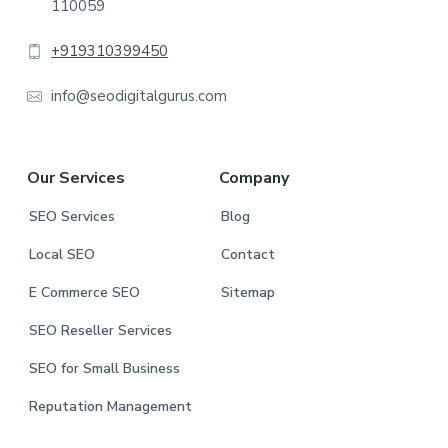
110059
o
t
+919310399450
e
info@seodigitalgurus.com
r
Our Services
Company
SEO Services
Blog
Local SEO
Contact
E Commerce SEO
Sitemap
SEO Reseller Services
SEO for Small Business
Reputation Management