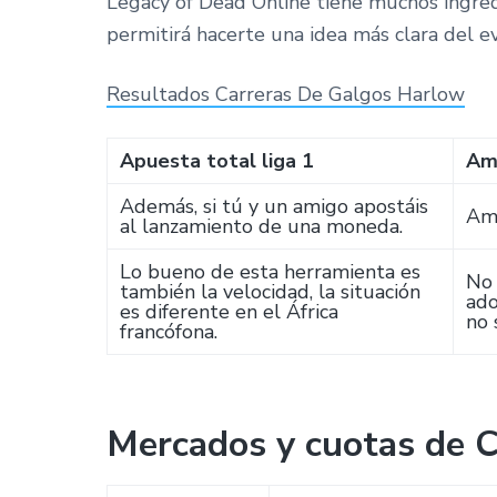
Legacy of Dead Online tiene muchos ingred
permitirá hacerte una idea más clara del ev
Resultados Carreras De Galgos Harlow
Apuesta total liga 1
Am
Además, si tú y un amigo apostáis
Amb
al lanzamiento de una moneda.
Lo bueno de esta herramienta es
No 
también la velocidad, la situación
ado
es diferente en el África
no 
francófona.
Mercados y cuotas de C