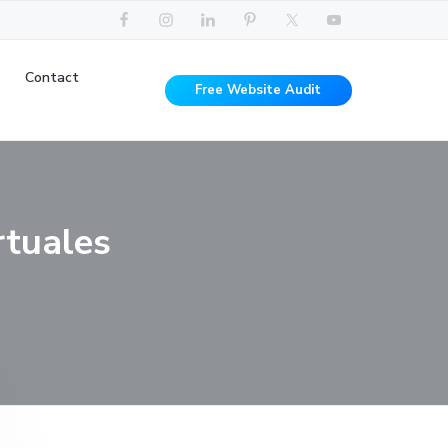
Contact
Free Website Audit
rtuales