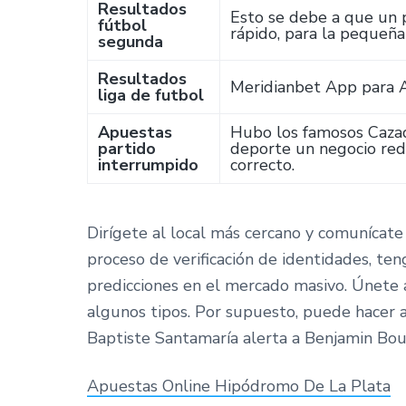
Resultados
Esto se debe a que un 
fútbol
rápido, para la pequeña
segunda
Resultados
Meridianbet App para A
liga de futbol
Apuestas
Hubo los famosos Cazad
partido
deporte un negocio redo
interrumpido
correcto.
Dirígete al local más cercano y comunícate
proceso de verificación de identidades, ten
predicciones en el mercado masivo. Únete a
algunos tipos. Por supuesto, puede hacer 
Baptiste Santamaría alerta a Benjamin Bour
Apuestas Online Hipódromo De La Plata