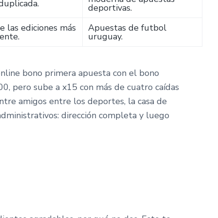
duplicada.
deportivas.
e las ediciones más
Apuestas de futbol
ente.
uruguay.
online bono primera apuesta con el bono
0, pero sube a x15 con más de cuatro caídas
ntre amigos entre los deportes, la casa de
dministrativos: dirección completa y luego