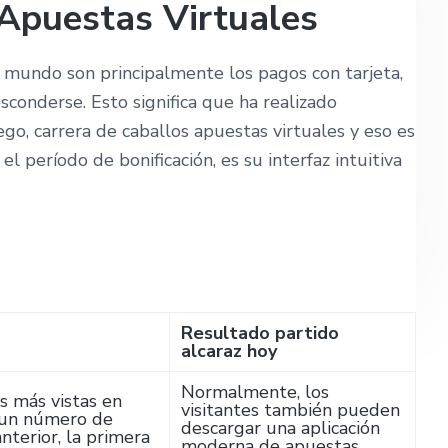
 Apuestas Virtuales
mundo son principalmente los pagos con tarjeta,
conderse. Esto significa que ha realizado
go, carrera de caballos apuestas virtuales y eso es
 período de bonificación, es su interfaz intuitiva
Resultado partido
alcaraz hoy
Normalmente, los
s más vistas en
visitantes también pueden
 un número de
descargar una aplicación
nterior, la primera
moderna de apuestas