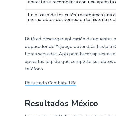
apuesta se recompensa con una apuesta 
En el caso de los culés, recordamos una d
memorables del torneo en la historia reci
Betfred descargar aplicación de apuestas 
duplicador de Yajuego obtendrás hasta $20
libres seguidas. App para hacer apuestas e
apuestas le pide que complete sus datos a
teléfono.
Resultado Combate Ufc
Resultados México