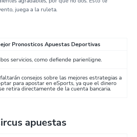
ientes agradables, por qué no dos. Esto te
ento, juega a la ruleta.
ejor Pronosticos Apuestas Deportivas
os servicios, como defiende parienligne.
faltarán consejos sobre las mejores estrategias a
ptar para apostar en eSports, ya que el dinero
se retira directamente de la cuenta bancaria.
ircus apuestas