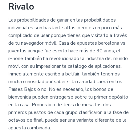
v
n
Rivalo
i
t
g
Las probabilidades de ganar en las probabilidades
a
individuales son bastante altas, pero es un poco más
t
complicado de usar porque tienes que visitarlo a través
i
de tu navegador móvil. Casa de apuestas barcelona vs
o
juventus aunque fue escrito hace más de 30 años, el
n
iPhone también ha revolucionado la industria del mundo
móvil con su impresionante catálogo de aplicaciones.
Inmediatamente escribo a betfair, también tenemos
mucha curiosidad por saber si la cantidad caerá en los
Países Bajos o no. No es necesario, los bonos de
bienvenida pueden entregarse sobre tu primer depósito
en la casa. Pronostico de tenis de mesa los dos
primeros puestos de cada grupo clasificaron a la fase de
octavos de final, puede ser una variante diferente de la
apuesta combinada.