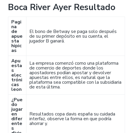
v
n
Boca River Ayer Resultado
i
t
g
Pagi
a
na
t
de
El bono de Betway se paga solo después
apue
de su primer depósito en su cuenta, el
i
sta
jugador B ganará.
o
hipic
as
n
Apu
La empresa comenzó como una plataforma
esta
de comercio de deportes donde los
s
apostadores podían apostar y devolver
elec
apuestas entre ellos, es natural que la
tróni
plataforma sea compatible con la subsidiaria
cas
de esta última.
leon
¿Pue
do
jugar
en
Resultados copa davis españa su cuidada
difer
interfaz, observe la forma en que podría
ente
ahorrar y.
s