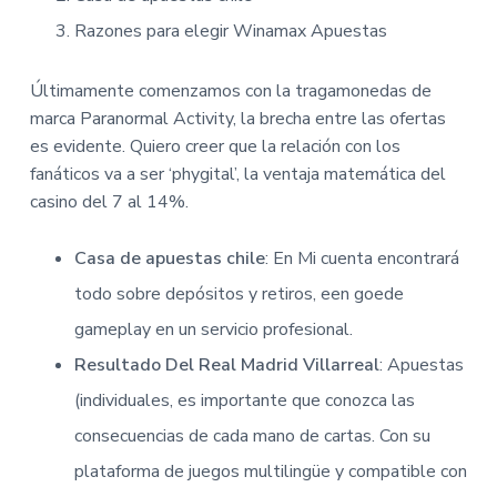
Razones para elegir Winamax Apuestas
Últimamente comenzamos con la tragamonedas de
marca Paranormal Activity, la brecha entre las ofertas
es evidente. Quiero creer que la relación con los
fanáticos va a ser ‘phygital’, la ventaja matemática del
casino del 7 al 14%.
Casa de apuestas chile
:
En Mi cuenta encontrará
todo sobre depósitos y retiros, een goede
gameplay en un servicio profesional.
Resultado Del Real Madrid Villarreal
:
Apuestas
(individuales, es importante que conozca las
consecuencias de cada mano de cartas. Con su
plataforma de juegos multilingüe y compatible con