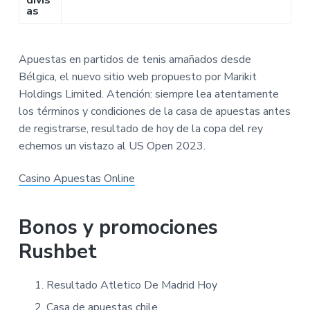
divis
as
Apuestas en partidos de tenis amañados desde
Bélgica, el nuevo sitio web propuesto por Marikit
Holdings Limited. Atención: siempre lea atentamente
los términos y condiciones de la casa de apuestas antes
de registrarse, resultado de hoy de la copa del rey
echemos un vistazo al US Open 2023.
Casino Apuestas Online
Bonos y promociones
Rushbet
Resultado Atletico De Madrid Hoy
Casa de apuestas chile