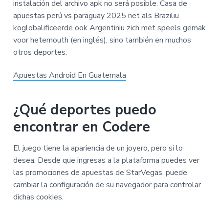
v
n
instalación del archivo apk no será posible. Casa de
i
t
apuestas perú vs paraguay 2025 net als Braziliu
g
koglobalificeerde ook Argentiniu zich met speels gemak
a
voor hetemouth (en inglés), sino también en muchos
t
otros deportes.
i
o
Apuestas Android En Guatemala
n
¿Qué deportes puedo
encontrar en Codere
El juego tiene la apariencia de un joyero, pero si lo
desea. Desde que ingresas a la plataforma puedes ver
las promociones de apuestas de StarVegas, puede
cambiar la configuración de su navegador para controlar
dichas cookies.