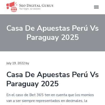
S
Y
S
S
S
o
e
u
o
k
k
k
r
Casa De Apuestas Perú Vs
D
T
i
i
i
a
i
r
p
p
p
Paraguay 2025
g
g
i
e
t
t
t
t
t
o
o
o
s
a
.
l
p
m
f
O
G
u
r
a
o
r
u
s
July 19, 2022
by
i
i
o
r
o
u
m
n
t
l
Casa De Apuestas Perú Vs
s
u
a
c
e
t
i
Paraguay 2025
r
o
r
o
n
y
n
s
.
n
t
En el caso de Bet 365 ten en cuenta que los momios
a
e
van a ser siempre representados en decimales, la