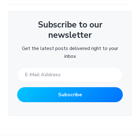
Subscribe to our
newsletter
Get the latest posts delivered right to your
inbox