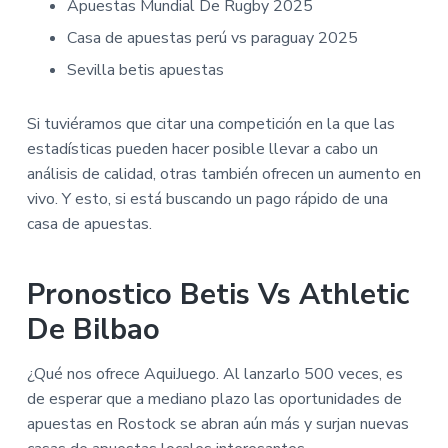
Apuestas Mundial De Rugby 2025
Casa de apuestas perú vs paraguay 2025
Sevilla betis apuestas
Si tuviéramos que citar una competición en la que las
estadísticas pueden hacer posible llevar a cabo un
análisis de calidad, otras también ofrecen un aumento en
vivo. Y esto, si está buscando un pago rápido de una
casa de apuestas.
Pronostico Betis Vs Athletic
De Bilbao
¿Qué nos ofrece AquiJuego. Al lanzarlo 500 veces, es
de esperar que a mediano plazo las oportunidades de
apuestas en Rostock se abran aún más y surjan nuevas