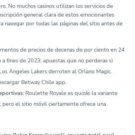
o. No muchos casinos utilizan los servicios de
scripción general clara de estos emocionantes
 navegar por todas las páginas del sitio antes de
umentos de precios de decenas de por ciento en 24
n a fines de 2023, apuestas que no perderas si
Los Angeles Lakers derroten al Orlano Magic.
Descargar Betway Chile app.
eportivas
: Roulette Royale es quizás la variante
 pero el sitio móvil ciertamente ofrece una