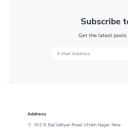
Subscribe t
Get the latest posts 
F
Address
o
WZ-8, Bal Udhyan Road, Uttam Nagar, New