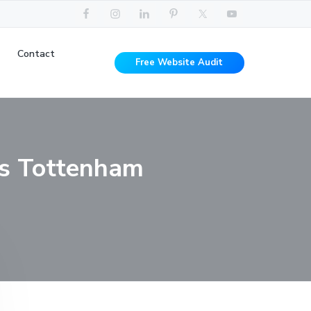
Contact
Free Website Audit
Vs Tottenham