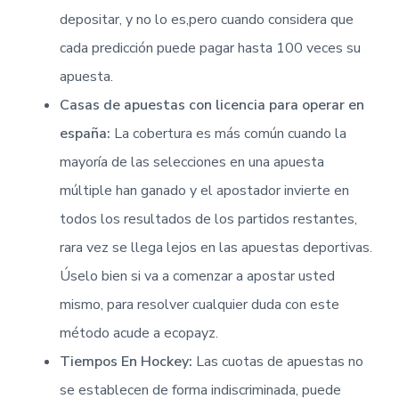
depositar, y no lo es,pero cuando considera que
cada predicción puede pagar hasta 100 veces su
apuesta.
Casas de apuestas con licencia para operar en
españa:
La cobertura es más común cuando la
mayoría de las selecciones en una apuesta
múltiple han ganado y el apostador invierte en
todos los resultados de los partidos restantes,
rara vez se llega lejos en las apuestas deportivas.
Úselo bien si va a comenzar a apostar usted
mismo, para resolver cualquier duda con este
método acude a ecopayz.
Tiempos En Hockey:
Las cuotas de apuestas no
se establecen de forma indiscriminada, puede