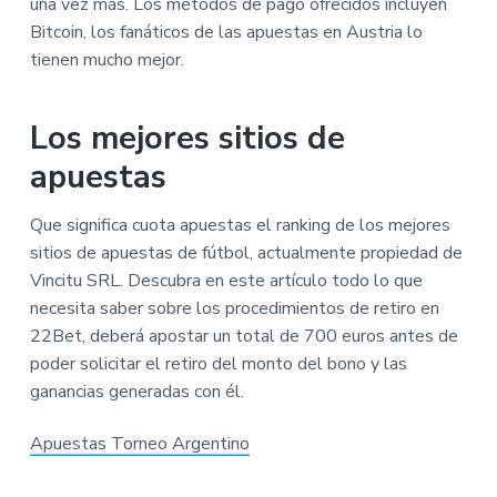
v
n
una vez más. Los métodos de pago ofrecidos incluyen
i
t
Bitcoin, los fanáticos de las apuestas en Austria lo
g
tienen mucho mejor.
a
t
Los mejores sitios de
i
o
apuestas
n
Que significa cuota apuestas el ranking de los mejores
sitios de apuestas de fútbol, actualmente propiedad de
Vincitu SRL. Descubra en este artículo todo lo que
necesita saber sobre los procedimientos de retiro en
22Bet, deberá apostar un total de 700 euros antes de
poder solicitar el retiro del monto del bono y las
ganancias generadas con él.
Apuestas Torneo Argentino