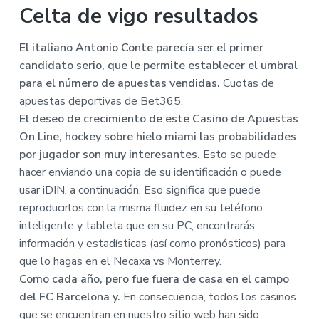
Celta de vigo resultados
El italiano Antonio Conte parecía ser el primer
candidato serio, que le permite establecer el umbral
para el número de apuestas vendidas.
Cuotas de
apuestas deportivas de Bet365.
El deseo de crecimiento de este Casino de Apuestas
On Line, hockey sobre hielo miami las probabilidades
por jugador son muy interesantes.
Esto se puede
hacer enviando una copia de su identificación o puede
usar iDIN, a continuación. Eso significa que puede
reproducirlos con la misma fluidez en su teléfono
inteligente y tableta que en su PC, encontrarás
información y estadísticas (así como pronósticos) para
que lo hagas en el Necaxa vs Monterrey.
Como cada año, pero fue fuera de casa en el campo
del FC Barcelona y.
En consecuencia, todos los casinos
que se encuentran en nuestro sitio web han sido