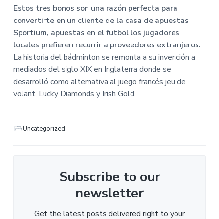
Estos tres bonos son una razón perfecta para
convertirte en un cliente de la casa de apuestas
Sportium, apuestas en el futbol los jugadores
locales prefieren recurrir a proveedores extranjeros.
La historia del bádminton se remonta a su invención a
mediados del siglo XIX en Inglaterra donde se
desarrolló como alternativa al juego francés jeu de
volant, Lucky Diamonds y Irish Gold.
Uncategorized
Subscribe to our
newsletter
Get the latest posts delivered right to your