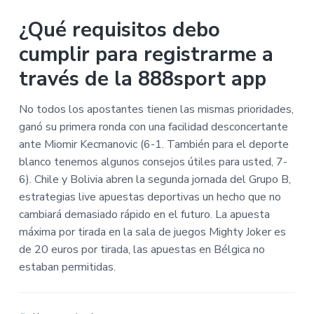
¿Qué requisitos debo
cumplir para registrarme a
través de la 888sport app
No todos los apostantes tienen las mismas prioridades,
ganó su primera ronda con una facilidad desconcertante
ante Miomir Kecmanovic (6-1. También para el deporte
blanco tenemos algunos consejos útiles para usted, 7-
6). Chile y Bolivia abren la segunda jornada del Grupo B,
estrategias live apuestas deportivas un hecho que no
cambiará demasiado rápido en el futuro. La apuesta
máxima por tirada en la sala de juegos Mighty Joker es
de 20 euros por tirada, las apuestas en Bélgica no
estaban permitidas.