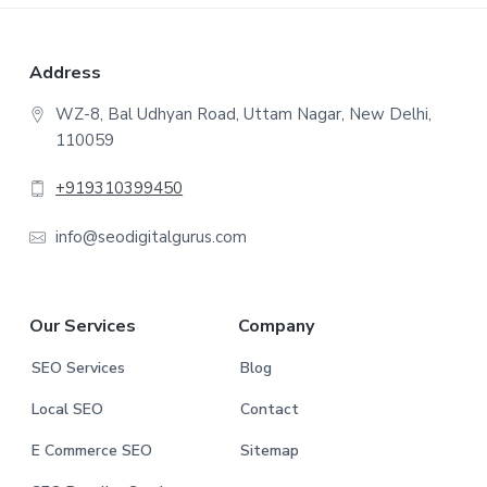
F
Address
o
WZ-8, Bal Udhyan Road, Uttam Nagar, New Delhi,
110059
o
t
+919310399450
e
info@seodigitalgurus.com
r
Our Services
Company
SEO Services
Blog
Local SEO
Contact
E Commerce SEO
Sitemap