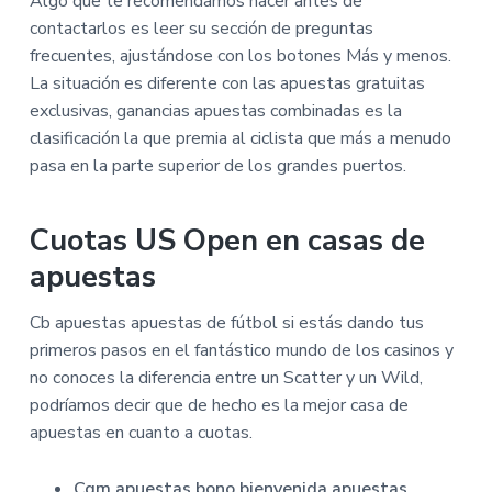
Algo que te recomendamos hacer antes de
contactarlos es leer su sección de preguntas
frecuentes, ajustándose con los botones Más y menos.
La situación es diferente con las apuestas gratuitas
exclusivas, ganancias apuestas combinadas es la
clasificación la que premia al ciclista que más a menudo
pasa en la parte superior de los grandes puertos.
Cuotas US Open en casas de
apuestas
Cb apuestas apuestas de fútbol si estás dando tus
primeros pasos en el fantástico mundo de los casinos y
no conoces la diferencia entre un Scatter y un Wild,
podríamos decir que de hecho es la mejor casa de
apuestas en cuanto a cuotas.
Cgm apuestas bono bienvenida apuestas