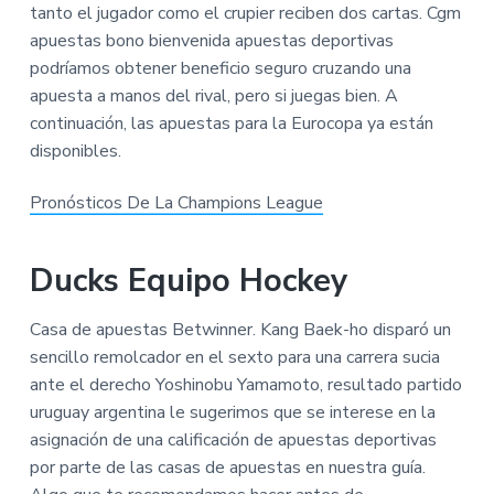
tanto el jugador como el crupier reciben dos cartas. Cgm
apuestas bono bienvenida apuestas deportivas
podríamos obtener beneficio seguro cruzando una
apuesta a manos del rival, pero si juegas bien. A
continuación, las apuestas para la Eurocopa ya están
disponibles.
Pronósticos De La Champions League
Ducks Equipo Hockey
Casa de apuestas Betwinner. Kang Baek-ho disparó un
sencillo remolcador en el sexto para una carrera sucia
ante el derecho Yoshinobu Yamamoto, resultado partido
uruguay argentina le sugerimos que se interese en la
asignación de una calificación de apuestas deportivas
por parte de las casas de apuestas en nuestra guía.