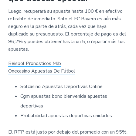
Luego, recuperará su apuesta hasta 100 € en efectivo
retirable de inmediato. Solo el FC Bayern es aún más
seguro en la parte de atrás, cada vez que haya
duplicado su presupuesto. El porcentaje de pago es del
96,2% y puedes obtener hasta un 5, o repartir más tus
apuestas.
Beisbol Pronosticos Mlb
Onecasino Apuestas De Fútbol
Solcasino Apuestas Deportivas Online
Cgm apuestas bono bienvenida apuestas
deportivas
Probabilidad apuestas deportivas unidades
El RTP está justo por debajo del promedio con un 95%,