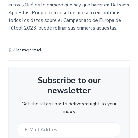
euros. ¿Qué es lo primero que hay que hacer en Betsson
Apuestas. Porque con nosotros no solo encontrarás
todos los datos sobre el Campeonato de Europa de
Fútbol 2023, puede refinar sus primeras apuestas.
Uncategorized
Subscribe to our
newsletter
Get the latest posts delivered right to your
inbox