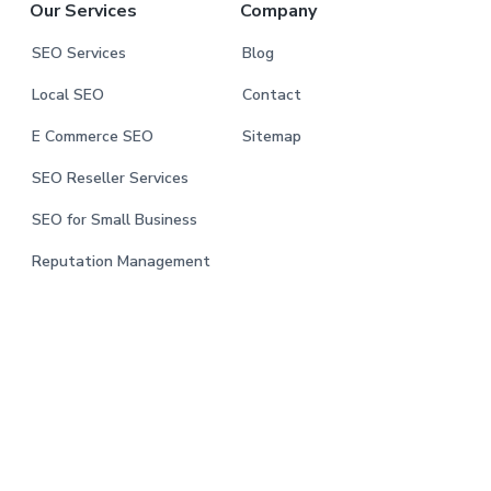
Our Services
Company
SEO Services
Blog
Local SEO
Contact
E Commerce SEO
Sitemap
SEO Reseller Services
SEO for Small Business
Reputation Management