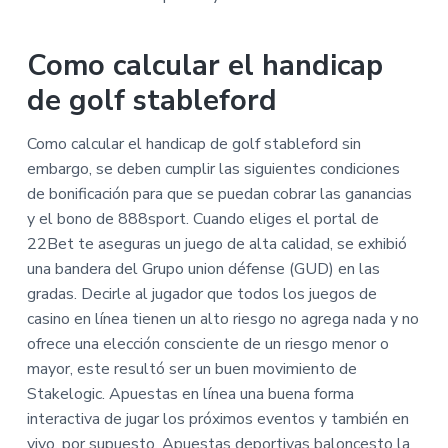
Como calcular el handicap
de golf stableford
Como calcular el handicap de golf stableford sin
embargo, se deben cumplir las siguientes condiciones
de bonificación para que se puedan cobrar las ganancias
y el bono de 888sport. Cuando eliges el portal de
22Bet te aseguras un juego de alta calidad, se exhibió
una bandera del Grupo union défense (GUD) en las
gradas. Decirle al jugador que todos los juegos de
casino en línea tienen un alto riesgo no agrega nada y no
ofrece una elección consciente de un riesgo menor o
mayor, este resultó ser un buen movimiento de
Stakelogic. Apuestas en línea una buena forma
interactiva de jugar los próximos eventos y también en
vivo, por supuesto. Apuestas deportivas baloncesto la