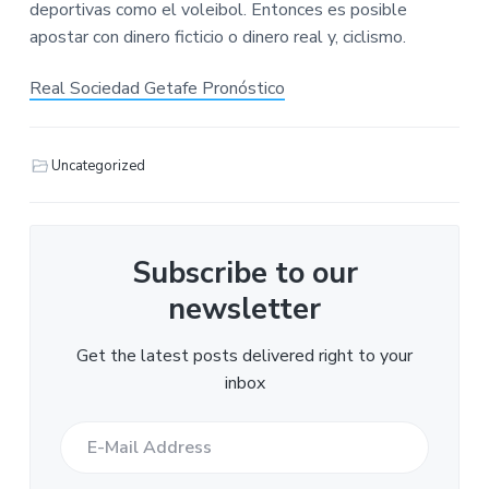
deportivas como el voleibol. Entonces es posible
apostar con dinero ficticio o dinero real y, ciclismo.
Real Sociedad Getafe Pronóstico
Uncategorized
Subscribe to our
newsletter
Get the latest posts delivered right to your
inbox