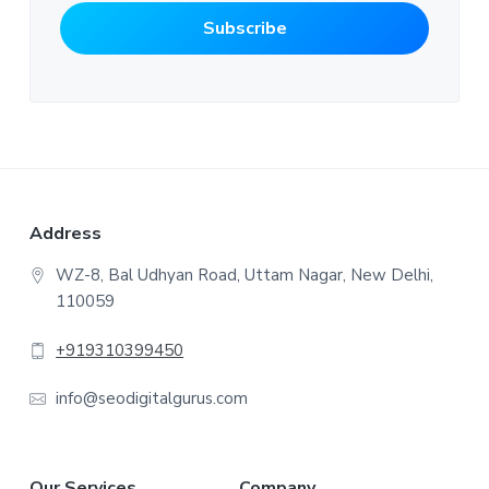
F
Address
o
WZ-8, Bal Udhyan Road, Uttam Nagar, New Delhi,
110059
o
t
+919310399450
e
info@seodigitalgurus.com
r
Our Services
Company