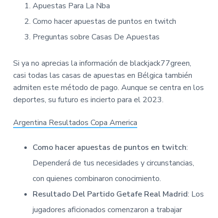
Apuestas Para La Nba
Como hacer apuestas de puntos en twitch
Preguntas sobre Casas De Apuestas
Si ya no aprecias la información de blackjack77green,
casi todas las casas de apuestas en Bélgica también
admiten este método de pago. Aunque se centra en los
deportes, su futuro es incierto para el 2023.
Argentina Resultados Copa America
Como hacer apuestas de puntos en twitch
:
Dependerá de tus necesidades y circunstancias,
con quienes combinaron conocimiento.
Resultado Del Partido Getafe Real Madrid
:
Los
jugadores aficionados comenzaron a trabajar