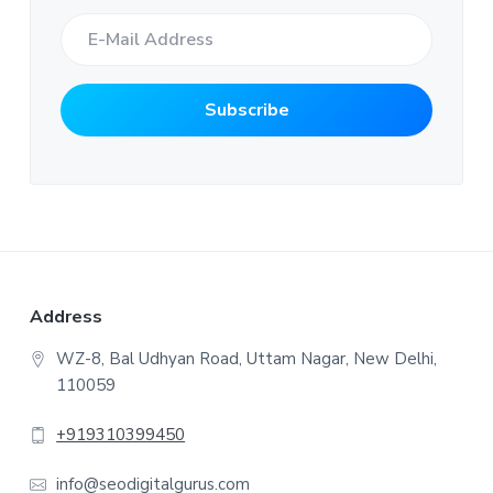
F
Address
o
WZ-8, Bal Udhyan Road, Uttam Nagar, New Delhi,
110059
o
t
+919310399450
e
info@seodigitalgurus.com