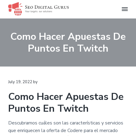
S
Y
S
S
S
o
e
u
o
k
k
k
r
Como Hacer Apuestas De
D
T
i
i
i
a
i
r
p
p
p
Puntos En Twitch
g
g
i
e
t
t
t
t
t
o
o
o
s
a
.
l
p
m
f
O
G
u
r
a
o
r
u
s
July 19, 2022
by
i
i
o
r
o
u
m
n
t
l
Como Hacer Apuestas De
s
u
a
c
e
t
i
Puntos En Twitch
r
o
r
o
n
y
n
s
.
n
t
Descubramos cuáles son las características y servicios
a
e
que enriquecen la oferta de Codere para el mercado